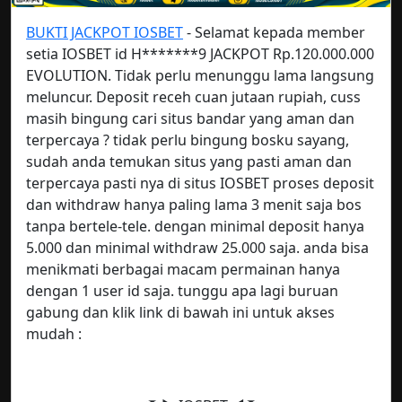
BUKTI JACKPOT IOSBET
- Selamat kepada member
setia IOSBET id H*******9 JACKPOT Rp.120.000.000
EVOLUTION. Tidak perlu menunggu lama langsung
meluncur. Deposit receh cuan jutaan rupiah, cuss
masih bingung cari situs bandar yang aman dan
terpercaya ? tidak perlu bingung bosku sayang,
sudah anda temukan situs yang pasti aman dan
terpercaya pasti nya di situs IOSBET proses deposit
dan withdraw hanya paling lama 3 menit saja bos
tanpa bertele-tele. dengan minimal deposit hanya
5.000 dan minimal withdraw 25.000 saja. anda bisa
menikmati berbagai macam permainan hanya
dengan 1 user id saja. tunggu apa lagi buruan
gabung dan klik link di bawah ini untuk akses
mudah :