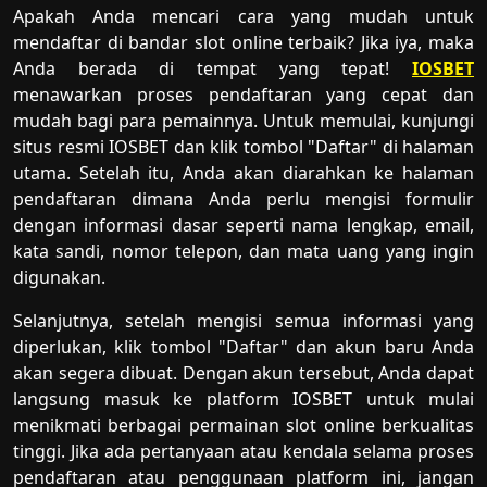
Apakah Anda mencari cara yang mudah untuk
mendaftar di bandar slot online terbaik? Jika iya, maka
Anda berada di tempat yang tepat!
IOSBET
menawarkan proses pendaftaran yang cepat dan
mudah bagi para pemainnya. Untuk memulai, kunjungi
situs resmi IOSBET dan klik tombol "Daftar" di halaman
utama. Setelah itu, Anda akan diarahkan ke halaman
pendaftaran dimana Anda perlu mengisi formulir
dengan informasi dasar seperti nama lengkap, email,
kata sandi, nomor telepon, dan mata uang yang ingin
digunakan.
Selanjutnya, setelah mengisi semua informasi yang
diperlukan, klik tombol "Daftar" dan akun baru Anda
akan segera dibuat. Dengan akun tersebut, Anda dapat
langsung masuk ke platform IOSBET untuk mulai
menikmati berbagai permainan slot online berkualitas
tinggi. Jika ada pertanyaan atau kendala selama proses
pendaftaran atau penggunaan platform ini, jangan