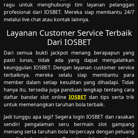
ragu untuk menghubungi tim layanan pelanggan
profesional dari IOSBET. Mereka siap membantu 24/7
melalui live chat atau kontak lainnya.
Layanan Customer Service Terbaik
Dari IOSBET
Dari semua bukti jackpot menang berapapun yang
pasti lunas, tidak ada yang dapat mengalahkan
keunggulan IOSBET. Dengan layanan customer service
terbaiknya, mereka selalu siap membantu para
member dalam setiap kesulitan yang dihadapi. Tidak
hanya itu, tersedia juga panduan lengkap tentang cara
daftar bandar slot online
IOSBET
dan tips serta trik
untuk memenangkan taruhan bola terbaik.
Jadi tunggu apa lagi? Segera login IOSBET dan rasakan
sendiri pengalaman seru bermain slot gampang
menang serta taruhan bola terpercaya dengan peluang