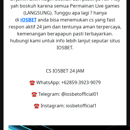
yah boskuh karena semua Permainan Live games
(LANGSUNG). Tunggu apa lagi ? hanya
di
iOSBET
anda bisa menemukan cs yang fast
respon aktif 24 jam dan tentunya aman terpercaya,
kemenangan berapapun pasti terbayarkan.
hubungi kami untuk info lebih lanjut seputar situs
IOSBET.
CS IOSBET 24 JAM
☎️ WhatsApp: +62859-3923-9079
☎️ Telegram: @iosbetofficial01
☎️ Instagram: iosbetofficial1