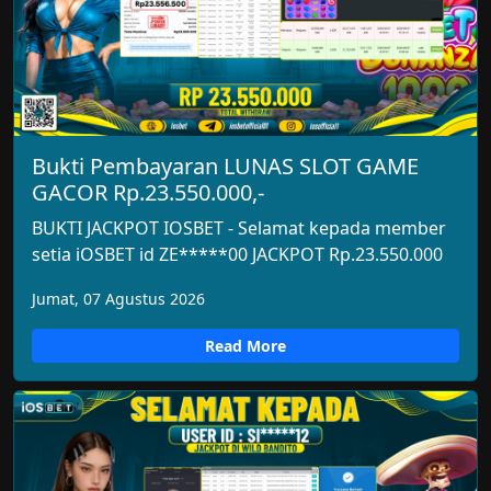
Bukti Pembayaran LUNAS SLOT GAME
GACOR Rp.23.550.000,-
BUKTI JACKPOT IOSBET - Selamat kepada member
setia iOSBET id ZE*****00 JACKPOT Rp.23.550.000
Jumat, 07 Agustus 2026
Read More