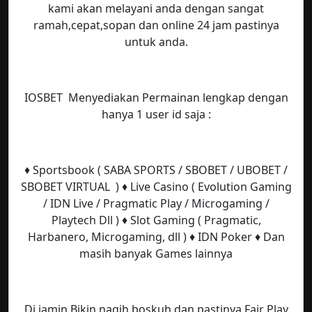
kami akan melayani anda dengan sangat
ramah,cepat,sopan dan online 24 jam pastinya
untuk anda.
IOSBET Menyediakan Permainan lengkap dengan
hanya 1 user id saja :
♦️ Sportsbook ( SABA SPORTS / SBOBET / UBOBET /
SBOBET VIRTUAL ) ♦️ Live Casino ( Evolution Gaming
/ IDN Live / Pragmatic Play / Microgaming /
Playtech Dll ) ♦️ Slot Gaming ( Pragmatic,
Harbanero, Microgaming, dll ) ♦️ IDN Poker ♦️ Dan
masih banyak Games lainnya
Di jamin Bikin nagih boskuh dan pastinya Fair Play