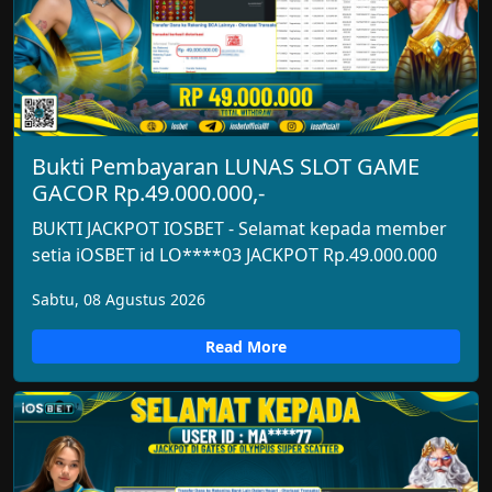
Bukti Pembayaran LUNAS SLOT GAME
GACOR Rp.49.000.000,-
BUKTI JACKPOT IOSBET - Selamat kepada member
setia iOSBET id LO****03 JACKPOT Rp.49.000.000
Sabtu, 08 Agustus 2026
Read More