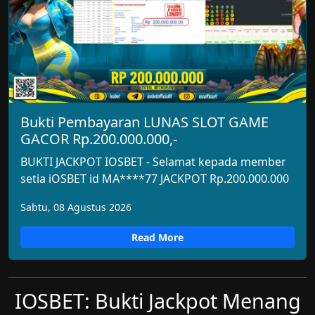
Bukti Pembayaran LUNAS SLOT GAME
GACOR Rp.200.000.000,-
BUKTI JACKPOT IOSBET - Selamat kepada member
setia iOSBET id MA****77 JACKPOT Rp.200.000.000
Sabtu, 08 Agustus 2026
Read More
IOSBET: Bukti Jackpot Menang