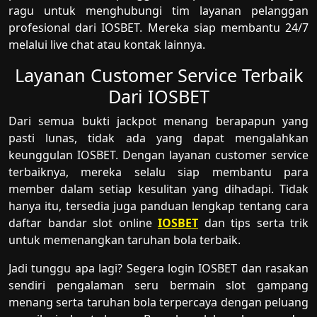
ragu untuk menghubungi tim layanan pelanggan
profesional dari IOSBET. Mereka siap membantu 24/7
melalui live chat atau kontak lainnya.
Layanan Customer Service Terbaik
Dari IOSBET
Dari semua bukti jackpot menang berapapun yang
pasti lunas, tidak ada yang dapat mengalahkan
keunggulan IOSBET. Dengan layanan customer service
terbaiknya, mereka selalu siap membantu para
member dalam setiap kesulitan yang dihadapi. Tidak
hanya itu, tersedia juga panduan lengkap tentang cara
daftar bandar slot online
IOSBET
dan tips serta trik
untuk memenangkan taruhan bola terbaik.
Jadi tunggu apa lagi? Segera login IOSBET dan rasakan
sendiri pengalaman seru bermain slot gampang
menang serta taruhan bola terpercaya dengan peluang