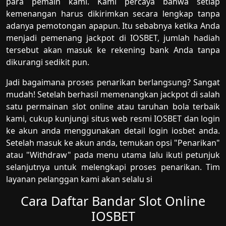
para pemain kami. Kami percaya bahwa setiap
kemenangan harus dikirimkan secara lengkap tanpa
adanya pemotongan apapun. Itu sebabnya ketika Anda
menjadi pemenang jackpot di IOSBET, jumlah hadiah
tersebut akan masuk ke rekening bank Anda tanpa
dikurangi sedikit pun.
Jadi bagaimana proses penarikan berlangsung? Sangat
mudah! Setelah berhasil memenangkan jackpot di salah
satu permainan slot online atau taruhan bola terbaik
kami, cukup kunjungi situs web resmi IOSBET dan login
ke akun anda menggunakan detail login iosbet anda.
Setelah masuk ke akun anda, temukan opsi "Penarikan"
atau "Withdraw" pada menu utama lalu ikuti petunjuk
selanjutnya untuk melengkapi proses penarikan. Tim
layanan pelanggan kami akan selalu si
Cara Daftar Bandar Slot Online
IOSBET