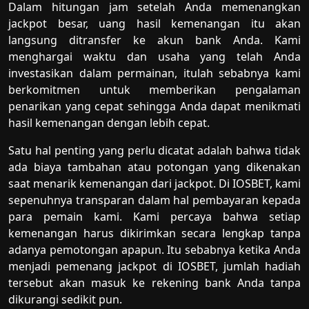
Dalam hitungan jam setelah Anda memenangkan
jackpot besar, uang hasil kemenangan itu akan
langsung ditransfer ke akun bank Anda. Kami
menghargai waktu dan usaha yang telah Anda
investasikan dalam permainan, itulah sebabnya kami
berkomitmen untuk memberikan pengalaman
penarikan yang cepat sehingga Anda dapat menikmati
hasil kemenangan dengan lebih cepat.
Satu hal penting yang perlu dicatat adalah bahwa tidak
ada biaya tambahan atau potongan yang dikenakan
saat menarik kemenangan dari jackpot. Di IOSBET, kami
sepenuhnya transparan dalam hal pembayaran kepada
para pemain kami. Kami percaya bahwa setiap
kemenangan harus dikirimkan secara lengkap tanpa
adanya pemotongan apapun. Itu sebabnya ketika Anda
menjadi pemenang jackpot di IOSBET, jumlah hadiah
tersebut akan masuk ke rekening bank Anda tanpa
dikurangi sedikit pun.