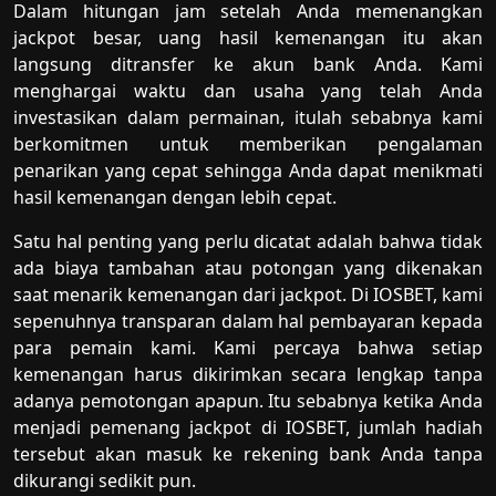
Dalam hitungan jam setelah Anda memenangkan
jackpot besar, uang hasil kemenangan itu akan
langsung ditransfer ke akun bank Anda. Kami
menghargai waktu dan usaha yang telah Anda
investasikan dalam permainan, itulah sebabnya kami
berkomitmen untuk memberikan pengalaman
penarikan yang cepat sehingga Anda dapat menikmati
hasil kemenangan dengan lebih cepat.
Satu hal penting yang perlu dicatat adalah bahwa tidak
ada biaya tambahan atau potongan yang dikenakan
saat menarik kemenangan dari jackpot. Di IOSBET, kami
sepenuhnya transparan dalam hal pembayaran kepada
para pemain kami. Kami percaya bahwa setiap
kemenangan harus dikirimkan secara lengkap tanpa
adanya pemotongan apapun. Itu sebabnya ketika Anda
menjadi pemenang jackpot di IOSBET, jumlah hadiah
tersebut akan masuk ke rekening bank Anda tanpa
dikurangi sedikit pun.