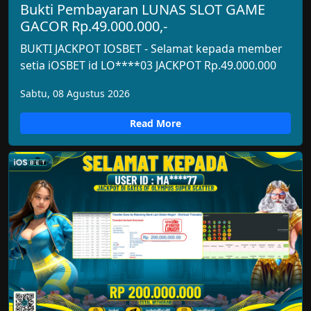
Bukti Pembayaran LUNAS SLOT GAME
GACOR Rp.49.000.000,-
BUKTI JACKPOT IOSBET - Selamat kepada member
setia iOSBET id LO****03 JACKPOT Rp.49.000.000
Sabtu, 08 Agustus 2026
Read More