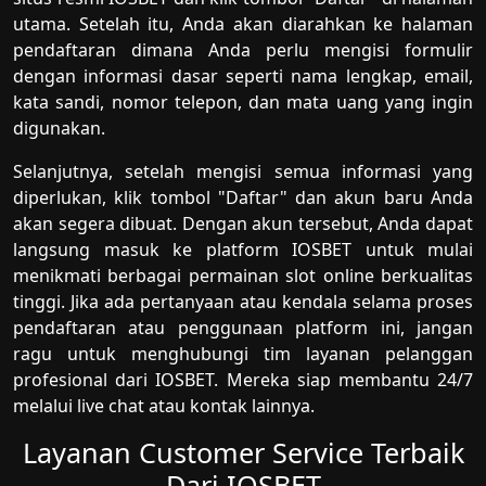
utama. Setelah itu, Anda akan diarahkan ke halaman
pendaftaran dimana Anda perlu mengisi formulir
dengan informasi dasar seperti nama lengkap, email,
kata sandi, nomor telepon, dan mata uang yang ingin
digunakan.
Selanjutnya, setelah mengisi semua informasi yang
diperlukan, klik tombol "Daftar" dan akun baru Anda
akan segera dibuat. Dengan akun tersebut, Anda dapat
langsung masuk ke platform IOSBET untuk mulai
menikmati berbagai permainan slot online berkualitas
tinggi. Jika ada pertanyaan atau kendala selama proses
pendaftaran atau penggunaan platform ini, jangan
ragu untuk menghubungi tim layanan pelanggan
profesional dari IOSBET. Mereka siap membantu 24/7
melalui live chat atau kontak lainnya.
Layanan Customer Service Terbaik
Dari IOSBET