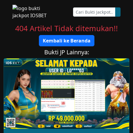
404 Artikel Tidak ditemukan!!
Kembali ke Beranda
Bukti JP Lainnya: