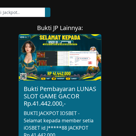
Bukti JP Lainnya:
Bukti Pembayaran LUNAS
SLOT GAME GACOR
Rp.41.442.000,-
BUKTI JACKPOT IOSBET -
Selamat kepada member setia
iOSBET id J*****88 JACKPOT
Rp.41.442.000