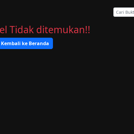
kel Tidak ditemukan!!
Kembali ke Beranda