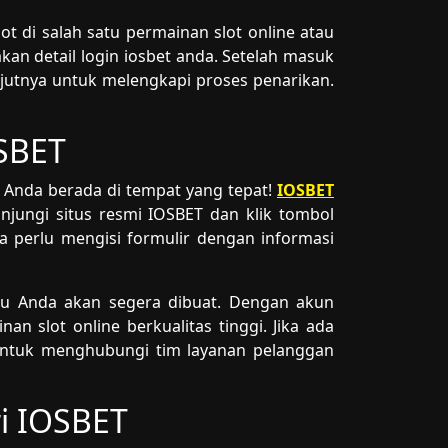
 di salah satu permainan slot online atau
an detail login iosbet anda. Setelah masuk
njutnya untuk melengkapi proses penarikan.
OSBET
a Anda berada di tempat yang tepat!
IOSBET
ungi situs resmi IOSBET dan klik tombol
a perlu mengisi formulir dengan informasi
aru Anda akan segera dibuat. Dengan akun
 slot online berkualitas tinggi. Jika ada
 untuk menghubungi tim layanan pelanggan
i IOSBET