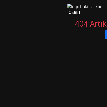
404 Arti