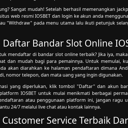
ung? Sangat mudah! Setelah berhasil memenangkan jackpot
 situs web resmi IOSBET dan login ke akun anda menggunak
au "Withdraw" pada menu utama lalu ikuti petunjuk sela
 Daftar Bandar Slot Online I
 mendaftar di bandar slot online terbaik? Jika iya, mak
at dan mudah bagi para pemainnya. Untuk memulai, kunj
Anda akan diarahkan ke halaman pendaftaran dimana And
ndi, nomor telepon, dan mata uang yang ingin digunakan.
rmasi yang diperlukan, klik tombol "Daftar" dan akun b
latform IOSBET untuk mulai menikmati berbagai permainan
endaftaran atau penggunaan platform ini, jangan ragu
tu 24/7 melalui live chat atau kontak lainnya.
 Customer Service Terbaik Dar