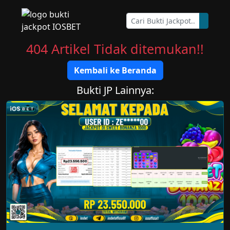
404 Artikel Tidak ditemukan!!
Kembali ke Beranda
Bukti JP Lainnya: