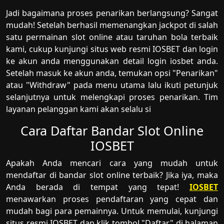
Jadi bagaimana proses penarikan berlangsung? Sangat
mudah! Setelah berhasil memenangkan jackpot di salah
satu permainan slot online atau taruhan bola terbaik
kami, cukup kunjungi situs web resmi IOSBET dan login
ke akun anda menggunakan detail login iosbet anda.
Setelah masuk ke akun anda, temukan opsi "Penarikan"
atau "Withdraw" pada menu utama lalu ikuti petunjuk
selanjutnya untuk melengkapi proses penarikan. Tim
layanan pelanggan kami akan selalu si
Cara Daftar Bandar Slot Online
IOSBET
Apakah Anda mencari cara yang mudah untuk
mendaftar di bandar slot online terbaik? Jika iya, maka
Anda berada di tempat yang tepat!
IOSBET
menawarkan proses pendaftaran yang cepat dan
mudah bagi para pemainnya. Untuk memulai, kunjungi
situs resmi IOSBET dan klik tombol "Daftar" di halaman