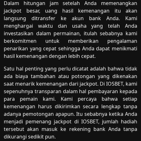
Dalam hitungan jam setelah Anda memenangkan
jackpot besar, uang hasil kemenangan itu akan
langsung ditransfer ke akun bank Anda. Kami
menghargai waktu dan usaha yang telah Anda
investasikan dalam permainan, itulah sebabnya kami
berkomitmen untuk memberikan pengalaman
penarikan yang cepat sehingga Anda dapat menikmati
hasil kemenangan dengan lebih cepat.
Satu hal penting yang perlu dicatat adalah bahwa tidak
ada biaya tambahan atau potongan yang dikenakan
saat menarik kemenangan dari jackpot. Di IOSBET, kami
sepenuhnya transparan dalam hal pembayaran kepada
para pemain kami. Kami percaya bahwa setiap
kemenangan harus dikirimkan secara lengkap tanpa
adanya pemotongan apapun. Itu sebabnya ketika Anda
menjadi pemenang jackpot di IOSBET, jumlah hadiah
tersebut akan masuk ke rekening bank Anda tanpa
dikurangi sedikit pun.