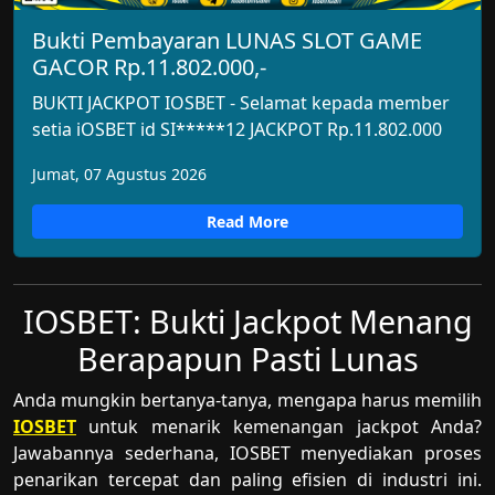
Bukti Pembayaran LUNAS SLOT GAME
GACOR Rp.11.802.000,-
BUKTI JACKPOT IOSBET - Selamat kepada member
setia iOSBET id SI*****12 JACKPOT Rp.11.802.000
Jumat, 07 Agustus 2026
Read More
IOSBET: Bukti Jackpot Menang
Berapapun Pasti Lunas
Anda mungkin bertanya-tanya, mengapa harus memilih
IOSBET
untuk menarik kemenangan jackpot Anda?
Jawabannya sederhana, IOSBET menyediakan proses
penarikan tercepat dan paling efisien di industri ini.