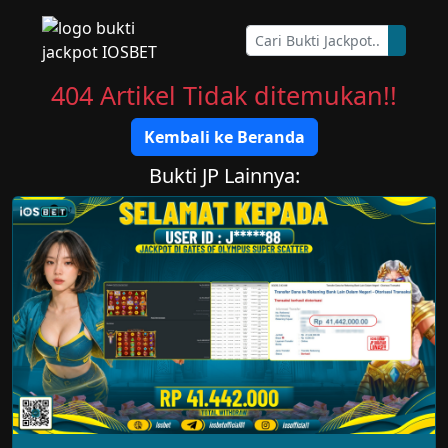
404 Artikel Tidak ditemukan!!
Kembali ke Beranda
Bukti JP Lainnya: