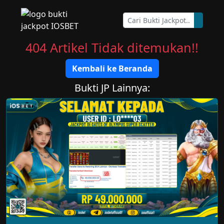
404 Artikel Tidak ditemukan!!
Kembali ke Beranda
Bukti JP Lainnya: