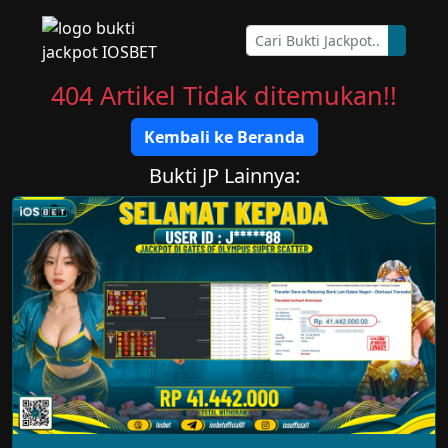
404 Artikel Tidak ditemukan!!
Kembali ke Beranda
Bukti JP Lainnya: