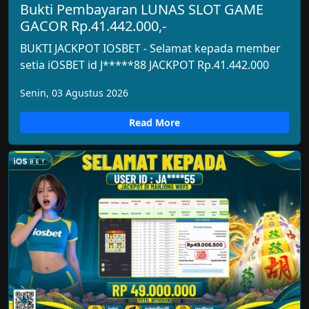
Bukti Pembayaran LUNAS SLOT GAME
GACOR Rp.41.442.000,-
BUKTI JACKPOT IOSBET - Selamat kepada member
setia iOSBET id J*****88 JACKPOT Rp.41.442.000
Senin, 03 Agustus 2026
Read More