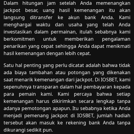
Dalam hitungan jam setelah Anda memenangkan
jackpot besar, uang hasil kemenangan itu akan
langsung ditransfer ke akun bank Anda. Kami
menghargai waktu dan usaha yang telah Anda
investasikan dalam permainan, itulah sebabnya kami
berkomitmen untuk memberikan pengalaman
penarikan yang cepat sehingga Anda dapat menikmati
hasil kemenangan dengan lebih cepat.
Satu hal penting yang perlu dicatat adalah bahwa tidak
ada biaya tambahan atau potongan yang dikenakan
saat menarik kemenangan dari jackpot. Di IOSBET, kami
sepenuhnya transparan dalam hal pembayaran kepada
para pemain kami. Kami percaya bahwa setiap
kemenangan harus dikirimkan secara lengkap tanpa
adanya pemotongan apapun. Itu sebabnya ketika Anda
menjadi pemenang jackpot di IOSBET, jumlah hadiah
tersebut akan masuk ke rekening bank Anda tanpa
dikurangi sedikit pun.