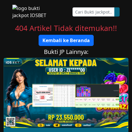
404 Artikel Tidak ditemukan!!
Kembali ke Beranda
Bukti JP Lainnya: