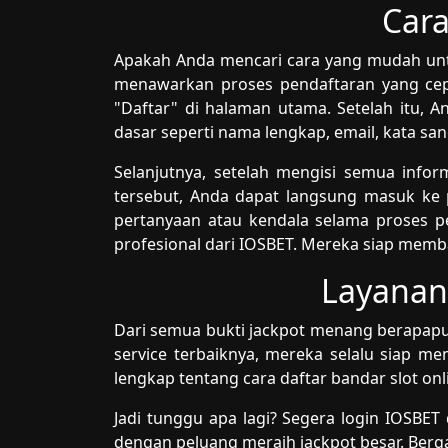
Cara
Apakah Anda mencari cara yang mudah untuk
menawarkan proses pendaftaran yang cep
"Daftar" di halaman utama. Setelah itu, 
dasar seperti nama lengkap, email, kata sa
Selanjutnya, setelah mengisi semua info
tersebut, Anda dapat langsung masuk ke p
pertanyaan atau kendala selama proses p
profesional dari IOSBET. Mereka siap memban
Layanan
Dari semua bukti jackpot menang berapapu
service terbaiknya, mereka selalu siap m
lengkap tentang cara daftar bandar slot on
Jadi tunggu apa lagi? Segera login IOSBE
dengan peluang meraih jackpot besar. Berg