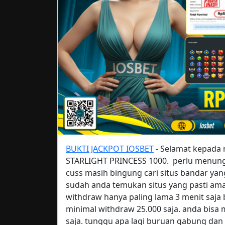
BUKTI JACKPOT IOSBET
- Selamat kepada 
STARLIGHT PRINCESS 1000. perlu menungg
cuss masih bingung cari situs bandar yan
sudah anda temukan situs yang pasti aman
withdraw hanya paling lama 3 menit saja 
minimal withdraw 25.000 saja. anda bis
saja. tunggu apa lagi buruan gabung dan k