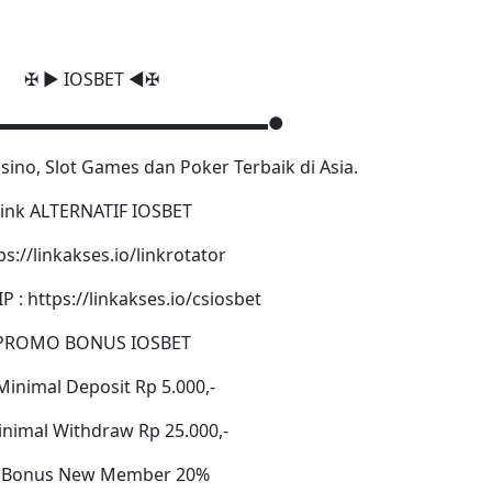
✠ ► IOSBET ◄✠
▬▬▬▬▬▬▬▬▬▬▬▬▬▬▬▬●
asino, Slot Games dan Poker Terbaik di Asia.
Link ALTERNATIF IOSBET
tps://linkakses.io/linkrotator
IP : https://linkakses.io/csiosbet
PROMO BONUS IOSBET
Minimal Deposit Rp 5.000,-
nimal Withdraw Rp 25.000,-
 Bonus New Member 20%