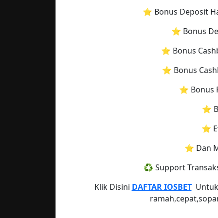
⭐️ Bonus Deposit Ha
⭐️ Bonus De
⭐️ Bonus Cash
⭐️ Bonus Cash
⭐️ Bonus 
⭐️ 
⭐️ E
⭐️ Dan M
♻️ Support Transaks
Klik Disini
DAFTAR IOSBET
Untuk 
ramah,cepat,sopan