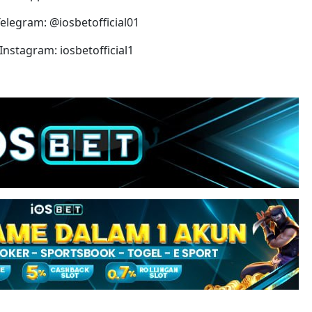
elegram: @iosbetofficial01
Instagram: iosbetofficial1