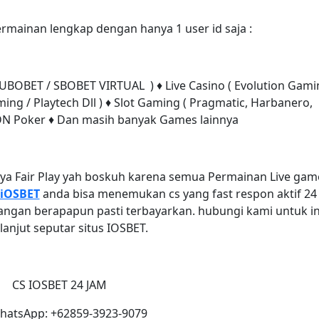
mainan lengkap dengan hanya 1 user id saja :
UBOBET / SBOBET VIRTUAL ) ♦️ Live Casino ( Evolution Gami
ing / Playtech Dll ) ♦️ Slot Gaming ( Pragmatic, Harbanero,
 IDN Poker ♦️ Dan masih banyak Games lainnya
nya Fair Play yah boskuh karena semua Permainan Live gam
iOSBET
anda bisa menemukan cs yang fast respon aktif 24
ngan berapapun pasti terbayarkan. hubungi kami untuk i
 lanjut seputar situs IOSBET.
CS IOSBET 24 JAM
hatsApp: +62859-3923-9079