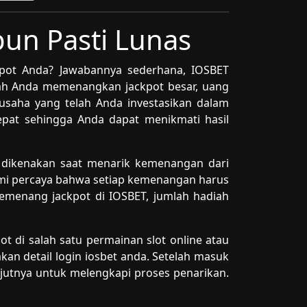
un Pasti Lunas
ot Anda? Jawabannya sederhana, IOSBET
telah Anda memenangkan jackpot besar, uang
usaha yang telah Anda investasikan dalam
pat sehingga Anda dapat menikmati hasil
g dikenakan saat menarik kemenangan dari
ami percaya bahwa setiap kemenangan harus
emenang jackpot di IOSBET, jumlah hadiah
 di salah satu permainan slot online atau
an detail login iosbet anda. Setelah masuk
njutnya untuk melengkapi proses penarikan.