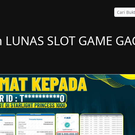
an LUNAS SLOT GAME G