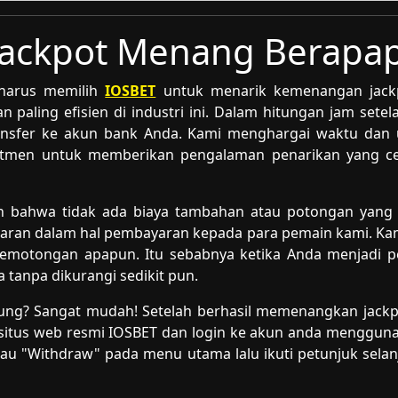
 Jackpot Menang Berapap
 harus memilih
IOSBET
untuk menarik kemenangan jackp
 paling efisien di industri ini. Dalam hitungan jam se
ansfer ke akun bank Anda. Kami menghargai waktu dan 
itmen untuk memberikan pengalaman penarikan yang ce
lah bahwa tidak ada biaya tambahan atau potongan yan
sparan dalam hal pembayaran kepada para pemain kami. K
pemotongan apapun. Itu sebabnya ketika Anda menjadi p
 tanpa dikurangi sedikit pun.
ung? Sangat mudah! Setelah berhasil memenangkan jackpot
 situs web resmi IOSBET dan login ke akun anda menggunak
au "Withdraw" pada menu utama lalu ikuti petunjuk sela