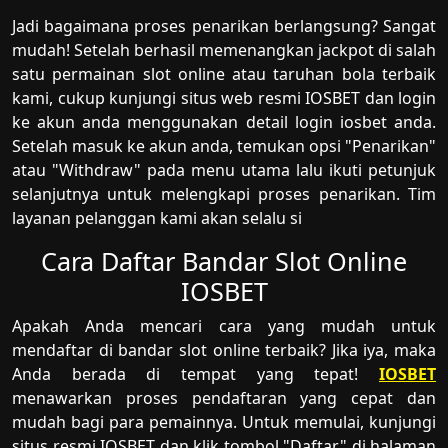
Jadi bagaimana proses penarikan berlangsung? Sangat
mudah! Setelah berhasil memenangkan jackpot di salah
satu permainan slot online atau taruhan bola terbaik
kami, cukup kunjungi situs web resmi IOSBET dan login
ke akun anda menggunakan detail login iosbet anda.
Setelah masuk ke akun anda, temukan opsi "Penarikan"
atau "Withdraw" pada menu utama lalu ikuti petunjuk
selanjutnya untuk melengkapi proses penarikan. Tim
layanan pelanggan kami akan selalu si
Cara Daftar Bandar Slot Online
IOSBET
Apakah Anda mencari cara yang mudah untuk
mendaftar di bandar slot online terbaik? Jika iya, maka
Anda berada di tempat yang tepat!
IOSBET
menawarkan proses pendaftaran yang cepat dan
mudah bagi para pemainnya. Untuk memulai, kunjungi
situs resmi IOSBET dan klik tombol "Daftar" di halaman