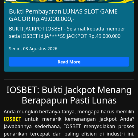
Bukti Pembayaran LUNAS SLOT GAME
GACOR Rp.49.000.000,-
BUKTI JACKPOT IOSBET - Selamat kepada member
setia iOSBET id JA****55 JACKPOT Rp.49.000.000
Senin, 03 Agustus 2026
Read More
IOSBET: Bukti Jackpot Menang
Berapapun Pasti Lunas
Anda mungkin bertanya-tanya, mengapa harus memilih
IOSBET
untuk menarik kemenangan jackpot Anda?
Jawabannya sederhana, IOSBET menyediakan proses
penarikan tercepat dan paling efisien di industri ini.