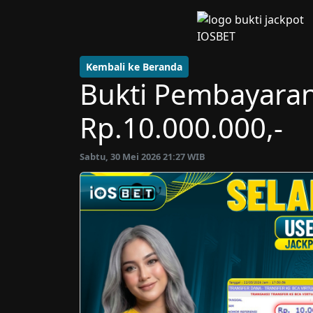
Kembali ke Beranda
Bukti Pembayar
Rp.10.000.000,-
Sabtu, 30 Mei 2026 21:27 WIB