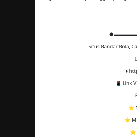
●▬▬▬▬
Situs Bandar Bola, C
♦️ ht
📱 Link V
⭐️ 
⭐️ Mi
⭐️