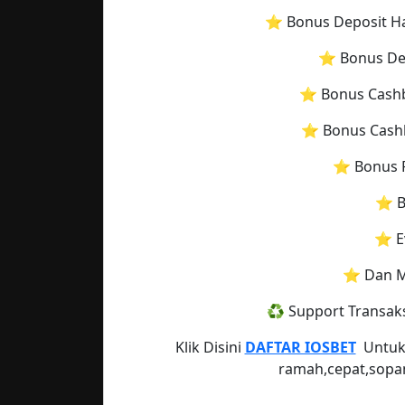
⭐️ Bonus Deposit Ha
⭐️ Bonus De
⭐️ Bonus Cash
⭐️ Bonus Cash
⭐️ Bonus 
⭐️ 
⭐️ E
⭐️ Dan M
♻️ Support Transaks
Klik Disini
DAFTAR IOSBET
Untuk 
ramah,cepat,sopan