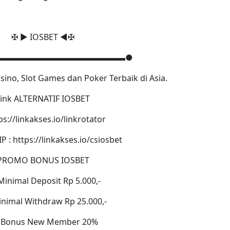
✠ ► IOSBET ◄✠
▬▬▬▬▬▬▬▬▬▬▬▬▬▬▬▬●
asino, Slot Games dan Poker Terbaik di Asia.
Link ALTERNATIF IOSBET
tps://linkakses.io/linkrotator
IP : https://linkakses.io/csiosbet
PROMO BONUS IOSBET
Minimal Deposit Rp 5.000,-
nimal Withdraw Rp 25.000,-
 Bonus New Member 20%