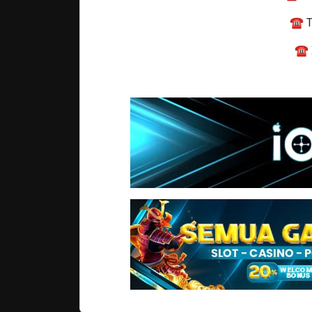
☎️ T
☎️ 