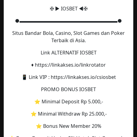
✠ ► IOSBET ◄✠
●▬▬▬▬▬▬▬▬▬▬▬▬▬▬▬▬▬▬▬▬●
Situs Bandar Bola, Casino, Slot Games dan Poker
Terbaik di Asia.
Link ALTERNATIF IOSBET
♦️ https://linkakses.io/linkrotator
📱 Link VIP : https://linkakses.io/csiosbet
PROMO BONUS IOSBET
⭐️ Minimal Deposit Rp 5.000,-
⭐️ Minimal Withdraw Rp 25.000,-
⭐️ Bonus New Member 20%