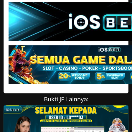
Bukti JP Lainnya: