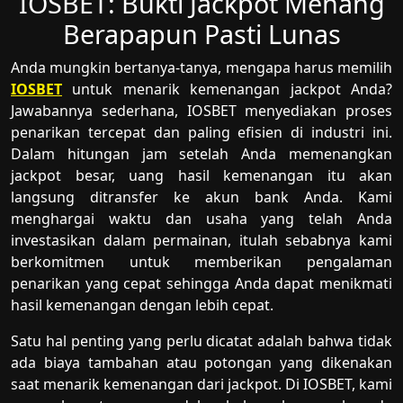
IOSBET: Bukti Jackpot Menang
Berapapun Pasti Lunas
Anda mungkin bertanya-tanya, mengapa harus memilih
IOSBET
untuk menarik kemenangan jackpot Anda?
Jawabannya sederhana, IOSBET menyediakan proses
penarikan tercepat dan paling efisien di industri ini.
Dalam hitungan jam setelah Anda memenangkan
jackpot besar, uang hasil kemenangan itu akan
langsung ditransfer ke akun bank Anda. Kami
menghargai waktu dan usaha yang telah Anda
investasikan dalam permainan, itulah sebabnya kami
berkomitmen untuk memberikan pengalaman
penarikan yang cepat sehingga Anda dapat menikmati
hasil kemenangan dengan lebih cepat.
Satu hal penting yang perlu dicatat adalah bahwa tidak
ada biaya tambahan atau potongan yang dikenakan
saat menarik kemenangan dari jackpot. Di IOSBET, kami