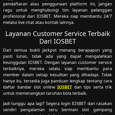
pendaftaran atau penggunaan platform ini, jangan
ragu untuk menghubungi tim layanan pelanggan
profesional dari IOSBET. Mereka siap membantu 24/7
melalui live chat atau kontak lainnya.
Layanan Customer Service Terbaik
Dari IOSBET
Dari semua bukti jackpot menang berapapun yang
pasti lunas, tidak ada yang dapat mengalahkan
keunggulan IOSBET. Dengan layanan customer service
terbaiknya, mereka selalu siap membantu para
member dalam setiap kesulitan yang dihadapi. Tidak
hanya itu, tersedia juga panduan lengkap tentang cara
daftar bandar slot online
IOSBET
dan tips serta trik
untuk memenangkan taruhan bola terbaik.
Jadi tunggu apa lagi? Segera login IOSBET dan rasakan
sendiri pengalaman seru bermain slot gampang