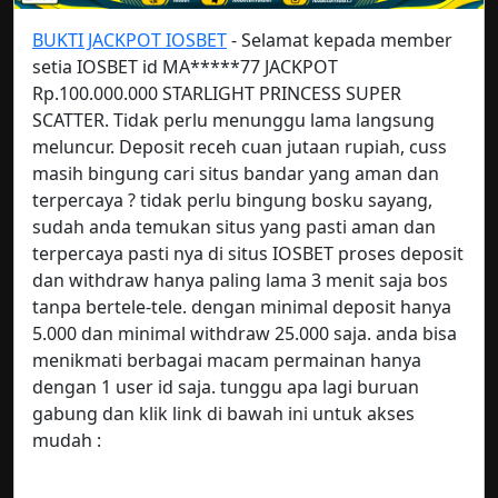
BUKTI JACKPOT IOSBET
- Selamat kepada member
setia IOSBET id MA*****77 JACKPOT
Rp.100.000.000 STARLIGHT PRINCESS SUPER
SCATTER. Tidak perlu menunggu lama langsung
meluncur. Deposit receh cuan jutaan rupiah, cuss
masih bingung cari situs bandar yang aman dan
terpercaya ? tidak perlu bingung bosku sayang,
sudah anda temukan situs yang pasti aman dan
terpercaya pasti nya di situs IOSBET proses deposit
dan withdraw hanya paling lama 3 menit saja bos
tanpa bertele-tele. dengan minimal deposit hanya
5.000 dan minimal withdraw 25.000 saja. anda bisa
menikmati berbagai macam permainan hanya
dengan 1 user id saja. tunggu apa lagi buruan
gabung dan klik link di bawah ini untuk akses
mudah :