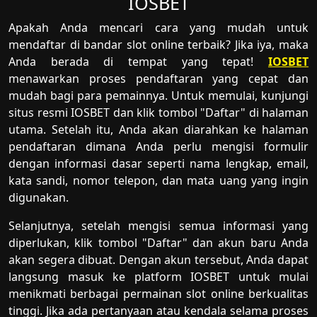
IOSBET
Apakah Anda mencari cara yang mudah untuk
mendaftar di bandar slot online terbaik? Jika iya, maka
Anda berada di tempat yang tepat!
IOSBET
menawarkan proses pendaftaran yang cepat dan
mudah bagi para pemainnya. Untuk memulai, kunjungi
situs resmi IOSBET dan klik tombol "Daftar" di halaman
utama. Setelah itu, Anda akan diarahkan ke halaman
pendaftaran dimana Anda perlu mengisi formulir
dengan informasi dasar seperti nama lengkap, email,
kata sandi, nomor telepon, dan mata uang yang ingin
digunakan.
Selanjutnya, setelah mengisi semua informasi yang
diperlukan, klik tombol "Daftar" dan akun baru Anda
akan segera dibuat. Dengan akun tersebut, Anda dapat
langsung masuk ke platform IOSBET untuk mulai
menikmati berbagai permainan slot online berkualitas
tinggi. Jika ada pertanyaan atau kendala selama proses