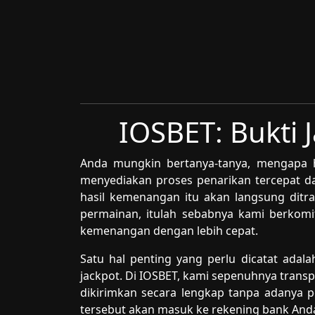
IOSBET: Bukti
Anda mungkin bertanya-tanya, mengapa
menyediakan proses penarikan tercepat dan
hasil kemenangan itu akan langsung ditr
permainan, itulah sebabnya kami berkom
kemenangan dengan lebih cepat.
Satu hal penting yang perlu dicatat ada
jackpot. Di IOSBET, kami sepenuhnya tran
dikirimkan secara lengkap tanpa adanya 
tersebut akan masuk ke rekening bank Anda