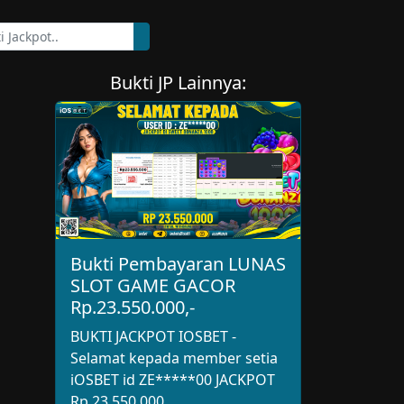
Bukti JP Lainnya:
Bukti Pembayaran LUNAS
SLOT GAME GACOR
Rp.23.550.000,-
BUKTI JACKPOT IOSBET -
Selamat kepada member setia
iOSBET id ZE*****00 JACKPOT
Rp.23.550.000