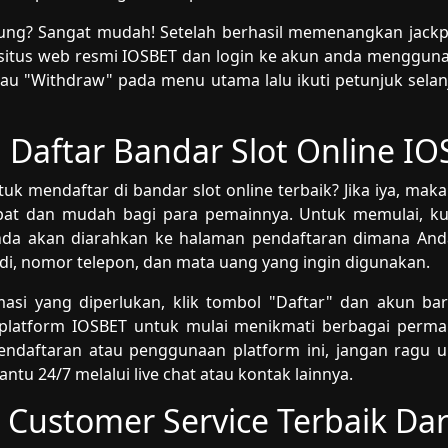
ung? Sangat mudah! Setelah berhasil memenangkan jackpot
 situs web resmi IOSBET dan login ke akun anda menggunak
au "Withdraw" pada menu utama lalu ikuti petunjuk sela
 Daftar Bandar Slot Online I
 mendaftar di bandar slot online terbaik? Jika iya, mak
at dan mudah bagi para pemainnya. Untuk memulai, kunj
Anda akan diarahkan ke halaman pendaftaran dimana And
ndi, nomor telepon, dan mata uang yang ingin digunakan.
rmasi yang diperlukan, klik tombol "Daftar" dan akun b
latform IOSBET untuk mulai menikmati berbagai permainan
endaftaran atau penggunaan platform ini, jangan ragu
tu 24/7 melalui live chat atau kontak lainnya.
 Customer Service Terbaik Dar