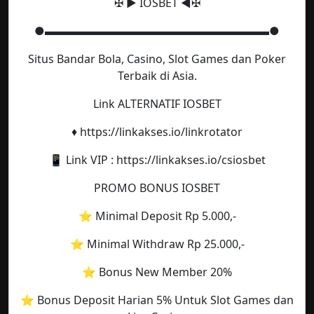
✠ ► IOSBET ◄✠
●▬▬▬▬▬▬▬▬▬▬▬▬▬▬▬▬▬▬▬▬●
Situs Bandar Bola, Casino, Slot Games dan Poker
Terbaik di Asia.
Link ALTERNATIF IOSBET
♦️ https://linkakses.io/linkrotator
📱 Link VIP : https://linkakses.io/csiosbet
PROMO BONUS IOSBET
⭐️ Minimal Deposit Rp 5.000,-
⭐️ Minimal Withdraw Rp 25.000,-
⭐️ Bonus New Member 20%
⭐️ Bonus Deposit Harian 5% Untuk Slot Games dan