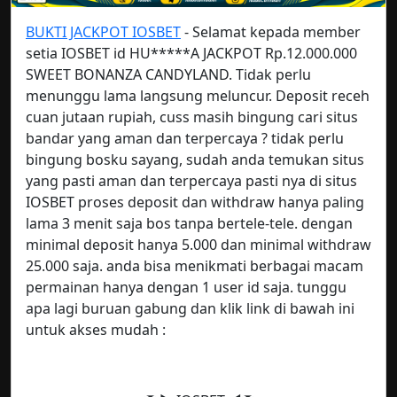
BUKTI JACKPOT IOSBET
- Selamat kepada member
setia IOSBET id HU*****A JACKPOT Rp.12.000.000
SWEET BONANZA CANDYLAND. Tidak perlu
menunggu lama langsung meluncur. Deposit receh
cuan jutaan rupiah, cuss masih bingung cari situs
bandar yang aman dan terpercaya ? tidak perlu
bingung bosku sayang, sudah anda temukan situs
yang pasti aman dan terpercaya pasti nya di situs
IOSBET proses deposit dan withdraw hanya paling
lama 3 menit saja bos tanpa bertele-tele. dengan
minimal deposit hanya 5.000 dan minimal withdraw
25.000 saja. anda bisa menikmati berbagai macam
permainan hanya dengan 1 user id saja. tunggu
apa lagi buruan gabung dan klik link di bawah ini
untuk akses mudah :