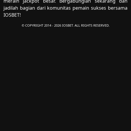
meraih jackpot besar. Bergabunglah sekarang dan
jadilah bagian dari komunitas pemain sukses bersama
IOSBET!
© COPYRIGHT 2014 - 2026 IOSBET. ALL RIGHTS RESERVED.