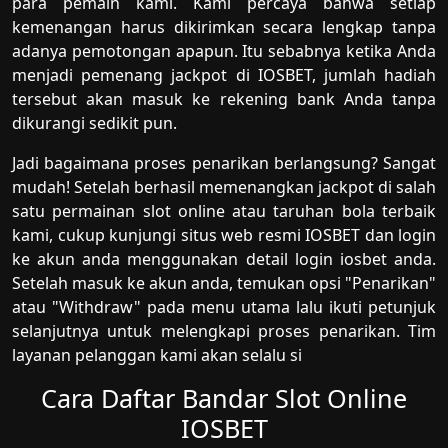
para pemain kami. Kami percaya bahwa setiap
kemenangan harus dikirimkan secara lengkap tanpa
adanya pemotongan apapun. Itu sebabnya ketika Anda
menjadi pemenang jackpot di IOSBET, jumlah hadiah
tersebut akan masuk ke rekening bank Anda tanpa
dikurangi sedikit pun.
Jadi bagaimana proses penarikan berlangsung? Sangat
mudah! Setelah berhasil memenangkan jackpot di salah
satu permainan slot online atau taruhan bola terbaik
kami, cukup kunjungi situs web resmi IOSBET dan login
ke akun anda menggunakan detail login iosbet anda.
Setelah masuk ke akun anda, temukan opsi "Penarikan"
atau "Withdraw" pada menu utama lalu ikuti petunjuk
selanjutnya untuk melengkapi proses penarikan. Tim
layanan pelanggan kami akan selalu si
Cara Daftar Bandar Slot Online
IOSBET