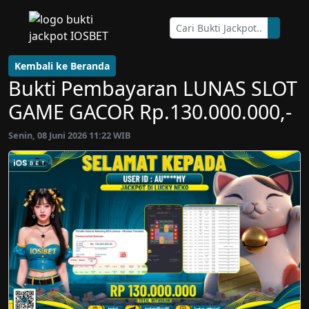
Kembali ke Beranda
Bukti Pembayaran LUNAS SLOT
GAME GACOR Rp.130.000.000,-
Senin, 08 Juni 2026 11:22 WIB