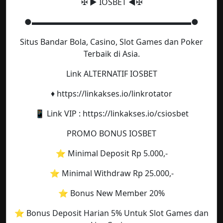
✠ ► IOSBET ◄✠
●▬▬▬▬▬▬▬▬▬▬▬▬▬▬▬▬▬▬▬▬●
Situs Bandar Bola, Casino, Slot Games dan Poker
Terbaik di Asia.
Link ALTERNATIF IOSBET
♦️ https://linkakses.io/linkrotator
📱 Link VIP : https://linkakses.io/csiosbet
PROMO BONUS IOSBET
⭐️ Minimal Deposit Rp 5.000,-
⭐️ Minimal Withdraw Rp 25.000,-
⭐️ Bonus New Member 20%
⭐️ Bonus Deposit Harian 5% Untuk Slot Games dan