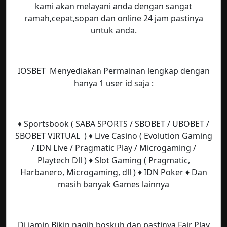
kami akan melayani anda dengan sangat
ramah,cepat,sopan dan online 24 jam pastinya
untuk anda.
IOSBET Menyediakan Permainan lengkap dengan
hanya 1 user id saja :
♦️ Sportsbook ( SABA SPORTS / SBOBET / UBOBET /
SBOBET VIRTUAL ) ♦️ Live Casino ( Evolution Gaming
/ IDN Live / Pragmatic Play / Microgaming /
Playtech Dll ) ♦️ Slot Gaming ( Pragmatic,
Harbanero, Microgaming, dll ) ♦️ IDN Poker ♦️ Dan
masih banyak Games lainnya
Di jamin Bikin nagih boskuh dan pastinya Fair Play