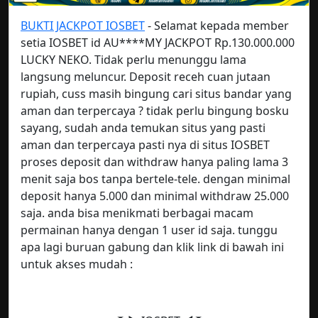
BUKTI JACKPOT IOSBET
- Selamat kepada member
setia IOSBET id AU****MY JACKPOT Rp.130.000.000
LUCKY NEKO. Tidak perlu menunggu lama
langsung meluncur. Deposit receh cuan jutaan
rupiah, cuss masih bingung cari situs bandar yang
aman dan terpercaya ? tidak perlu bingung bosku
sayang, sudah anda temukan situs yang pasti
aman dan terpercaya pasti nya di situs IOSBET
proses deposit dan withdraw hanya paling lama 3
menit saja bos tanpa bertele-tele. dengan minimal
deposit hanya 5.000 dan minimal withdraw 25.000
saja. anda bisa menikmati berbagai macam
permainan hanya dengan 1 user id saja. tunggu
apa lagi buruan gabung dan klik link di bawah ini
untuk akses mudah :