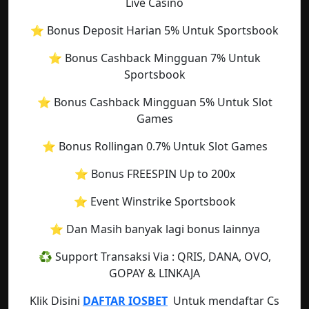
Live Casino
⭐️ Bonus Deposit Harian 5% Untuk Sportsbook
⭐️ Bonus Cashback Mingguan 7% Untuk
Sportsbook
⭐️ Bonus Cashback Mingguan 5% Untuk Slot
Games
⭐️ Bonus Rollingan 0.7% Untuk Slot Games
⭐️ Bonus FREESPIN Up to 200x
⭐️ Event Winstrike Sportsbook
⭐️ Dan Masih banyak lagi bonus lainnya
♻️ Support Transaksi Via : QRIS, DANA, OVO,
GOPAY & LINKAJA
Klik Disini
DAFTAR IOSBET
Untuk mendaftar Cs