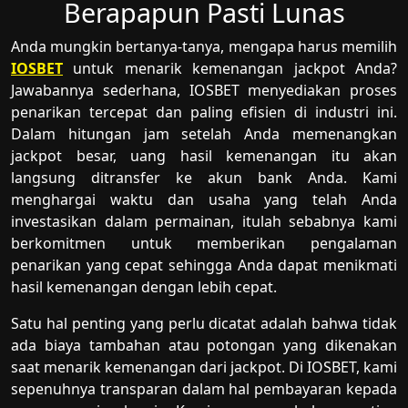
Berapapun Pasti Lunas
Anda mungkin bertanya-tanya, mengapa harus memilih
IOSBET
untuk menarik kemenangan jackpot Anda?
Jawabannya sederhana, IOSBET menyediakan proses
penarikan tercepat dan paling efisien di industri ini.
Dalam hitungan jam setelah Anda memenangkan
jackpot besar, uang hasil kemenangan itu akan
langsung ditransfer ke akun bank Anda. Kami
menghargai waktu dan usaha yang telah Anda
investasikan dalam permainan, itulah sebabnya kami
berkomitmen untuk memberikan pengalaman
penarikan yang cepat sehingga Anda dapat menikmati
hasil kemenangan dengan lebih cepat.
Satu hal penting yang perlu dicatat adalah bahwa tidak
ada biaya tambahan atau potongan yang dikenakan
saat menarik kemenangan dari jackpot. Di IOSBET, kami
sepenuhnya transparan dalam hal pembayaran kepada