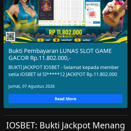
Bukti Pembayaran LUNAS SLOT GAME
GACOR Rp.11.802.000,-
BUKTI JACKPOT IOSBET - Selamat kepada member
setia iOSBET id SI*****12 JACKPOT Rp.11.802.000
Jumat, 07 Agustus 2026
Read More
IOSBET: Bukti Jackpot Menang