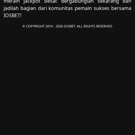
meraih jackpot besar. Bergabunglah sekarang dan
jadilah bagian dari komunitas pemain sukses bersama
IOSBET!
© COPYRIGHT 2014 - 2026 IOSBET. ALL RIGHTS RESERVED.