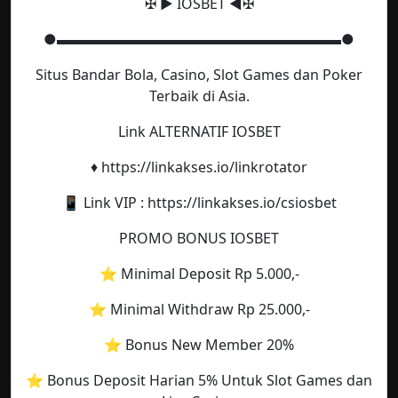
✠ ► IOSBET ◄✠
●▬▬▬▬▬▬▬▬▬▬▬▬▬▬▬▬▬▬▬▬●
Situs Bandar Bola, Casino, Slot Games dan Poker
Terbaik di Asia.
Link ALTERNATIF IOSBET
♦️ https://linkakses.io/linkrotator
📱 Link VIP : https://linkakses.io/csiosbet
PROMO BONUS IOSBET
⭐️ Minimal Deposit Rp 5.000,-
⭐️ Minimal Withdraw Rp 25.000,-
⭐️ Bonus New Member 20%
⭐️ Bonus Deposit Harian 5% Untuk Slot Games dan