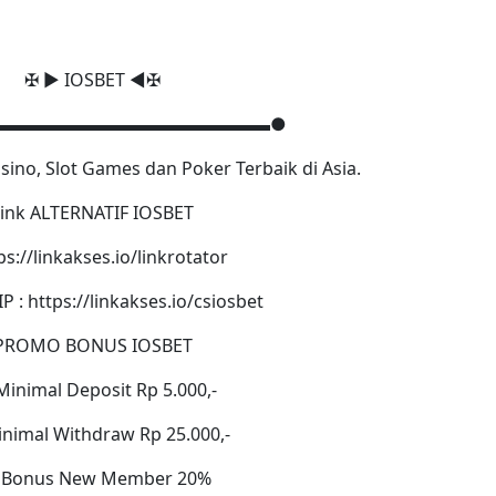
✠ ► IOSBET ◄✠
▬▬▬▬▬▬▬▬▬▬▬▬▬▬▬▬●
asino, Slot Games dan Poker Terbaik di Asia.
Link ALTERNATIF IOSBET
tps://linkakses.io/linkrotator
IP : https://linkakses.io/csiosbet
PROMO BONUS IOSBET
Minimal Deposit Rp 5.000,-
nimal Withdraw Rp 25.000,-
 Bonus New Member 20%