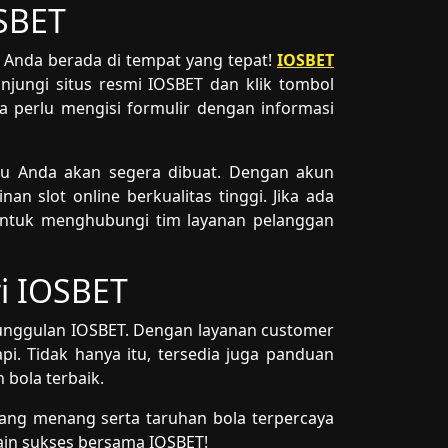
OSBET
a Anda berada di tempat yang tepat!
IOSBET
ungi situs resmi IOSBET dan klik tombol
a perlu mengisi formulir dengan informasi
aru Anda akan segera dibuat. Dengan akun
 slot online berkualitas tinggi. Jika ada
 untuk menghubungi tim layanan pelanggan
i IOSBET
eunggulan IOSBET. Dengan layanan customer
i. Tidak hanya itu, tersedia juga panduan
 bola terbaik.
pang menang serta taruhan bola terpercaya
ain sukses bersama IOSBET!