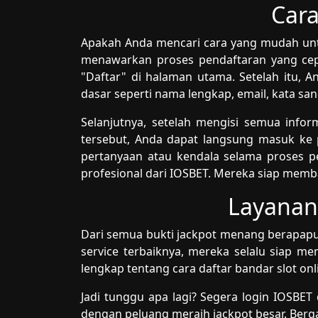
Cara
Apakah Anda mencari cara yang mudah untuk
menawarkan proses pendaftaran yang cep
"Daftar" di halaman utama. Setelah itu, 
dasar seperti nama lengkap, email, kata sa
Selanjutnya, setelah mengisi semua info
tersebut, Anda dapat langsung masuk ke p
pertanyaan atau kendala selama proses p
profesional dari IOSBET. Mereka siap memban
Layanan
Dari semua bukti jackpot menang berapapu
service terbaiknya, mereka selalu siap m
lengkap tentang cara daftar bandar slot on
Jadi tunggu apa lagi? Segera login IOSBE
dengan peluang meraih jackpot besar. Berg