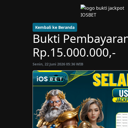
Kembali ke Beranda
Bukti Pembayar
Rp.15.000.000,-
Senin, 22 Juni 2026 05:36 WIB