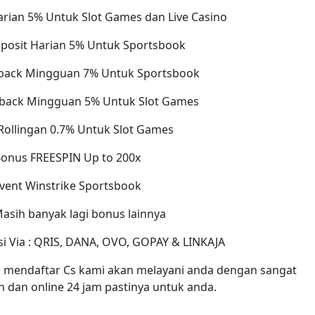
rian 5% Untuk Slot Games dan Live Casino
posit Harian 5% Untuk Sportsbook
back Mingguan 7% Untuk Sportsbook
back Mingguan 5% Untuk Slot Games
Rollingan 0.7% Untuk Slot Games
Bonus FREESPIN Up to 200x
vent Winstrike Sportsbook
asih banyak lagi bonus lainnya
i Via : QRIS, DANA, OVO, GOPAY & LINKAJA
mendaftar Cs kami akan melayani anda dengan sangat
 dan online 24 jam pastinya untuk anda.