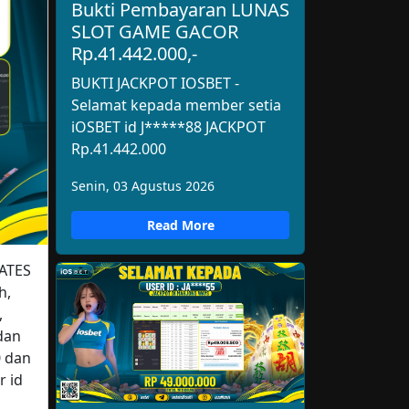
Bukti Pembayaran LUNAS
SLOT GAME GACOR
Rp.41.442.000,-
BUKTI JACKPOT IOSBET -
Selamat kepada member setia
iOSBET id J*****88 JACKPOT
Rp.41.442.000
Senin, 03 Agustus 2026
Read More
GATES
h,
,
dan
0 dan
r id