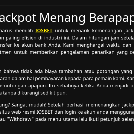
 Jackpot Menang Berapap
 harus memilih
IOSBET
untuk menarik kemenangan jackp
 paling efisien di industri ini. Dalam hitungan jam se
ansfer ke akun bank Anda. Kami menghargai waktu dan 
itmen untuk memberikan pengalaman penarikan yang ce
lah bahwa tidak ada biaya tambahan atau potongan yan
sparan dalam hal pembayaran kepada para pemain kami. K
pemotongan apapun. Itu sebabnya ketika Anda menjadi p
 tanpa dikurangi sedikit pun.
ung? Sangat mudah! Setelah berhasil memenangkan jackpot
 situs web resmi IOSBET dan login ke akun anda menggunak
au "Withdraw" pada menu utama lalu ikuti petunjuk sela