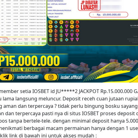
member setia IOSBET id JU*****2 JACKPOT Rp.15.000.000 
lama langsung meluncur. Deposit receh cuan jutaan rupia
g aman dan terpercaya ? tidak perlu bingung bosku sayang
 dan terpercaya pasti nya di situs IOSBET proses deposit 
bos tanpa bertele-tele. dengan minimal deposit hanya 5.00
a menikmati berbagai macam permainan hanya dengan 1 use
lik link di bawah ini untuk akses mudah :