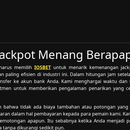
 Jackpot Menang Berapap
 harus memilih
IOSBET
untuk menarik kemenangan jackp
 paling efisien di industri ini. Dalam hitungan jam se
ansfer ke akun bank Anda. Kami menghargai waktu dan 
itmen untuk memberikan pengalaman penarikan yang ce
lah bahwa tidak ada biaya tambahan atau potongan yan
sparan dalam hal pembayaran kepada para pemain kami. K
pemotongan apapun. Itu sebabnya ketika Anda menjadi p
 tanpa dikurangi sedikit pun.