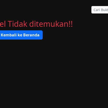
kel Tidak ditemukan!!
Kembali ke Beranda