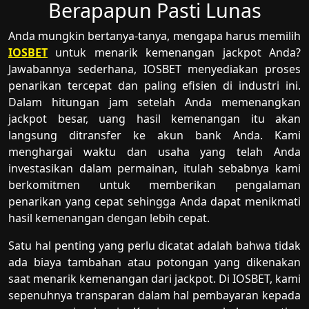
Berapapun Pasti Lunas
Anda mungkin bertanya-tanya, mengapa harus memilih
IOSBET
untuk menarik kemenangan jackpot Anda?
Jawabannya sederhana, IOSBET menyediakan proses
penarikan tercepat dan paling efisien di industri ini.
Dalam hitungan jam setelah Anda memenangkan
jackpot besar, uang hasil kemenangan itu akan
langsung ditransfer ke akun bank Anda. Kami
menghargai waktu dan usaha yang telah Anda
investasikan dalam permainan, itulah sebabnya kami
berkomitmen untuk memberikan pengalaman
penarikan yang cepat sehingga Anda dapat menikmati
hasil kemenangan dengan lebih cepat.
Satu hal penting yang perlu dicatat adalah bahwa tidak
ada biaya tambahan atau potongan yang dikenakan
saat menarik kemenangan dari jackpot. Di IOSBET, kami
sepenuhnya transparan dalam hal pembayaran kepada