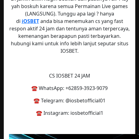
yah boskuh karena semua Permainan Live games
(LANGSUNG). Tunggu apa lagi ? hanya
di
iOSBET
anda bisa menemukan cs yang fast
respon aktif 24 jam dan tentunya aman terpercaya,
kemenangan berapapun pasti terbayarkan.
hubungi kami untuk info lebih lanjut seputar situs
IOSBET.
CS IOSBET 24 JAM
☎️ WhatsApp: +62859-3923-9079
☎️ Telegram: @iosbetofficial01
☎️ Instagram: iosbetofficial1