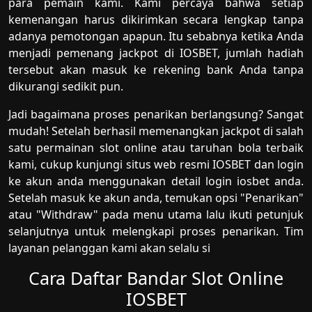
para pemain kami. Kami percaya bahwa setiap
kemenangan harus dikirimkan secara lengkap tanpa
adanya pemotongan apapun. Itu sebabnya ketika Anda
menjadi pemenang jackpot di IOSBET, jumlah hadiah
tersebut akan masuk ke rekening bank Anda tanpa
dikurangi sedikit pun.
Jadi bagaimana proses penarikan berlangsung? Sangat
mudah! Setelah berhasil memenangkan jackpot di salah
satu permainan slot online atau taruhan bola terbaik
kami, cukup kunjungi situs web resmi IOSBET dan login
ke akun anda menggunakan detail login iosbet anda.
Setelah masuk ke akun anda, temukan opsi "Penarikan"
atau "Withdraw" pada menu utama lalu ikuti petunjuk
selanjutnya untuk melengkapi proses penarikan. Tim
layanan pelanggan kami akan selalu si
Cara Daftar Bandar Slot Online
IOSBET