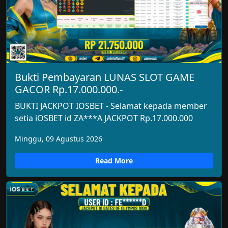
Bukti Pembayaran LUNAS SLOT GAME
GACOR Rp.17.000.000.-
BUKTI JACKPOT IOSBET - Selamat kepada member
setia iOSBET id ZA***A JACKPOT Rp.17.000.000
Minggu, 09 Agustus 2026
Read More