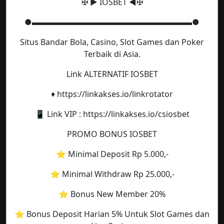
✠ ► IOSBET ◄✠
●▬▬▬▬▬▬▬▬▬▬▬▬▬▬▬▬▬▬▬▬●
Situs Bandar Bola, Casino, Slot Games dan Poker
Terbaik di Asia.
Link ALTERNATIF IOSBET
♦️ https://linkakses.io/linkrotator
📱 Link VIP : https://linkakses.io/csiosbet
PROMO BONUS IOSBET
⭐️ Minimal Deposit Rp 5.000,-
⭐️ Minimal Withdraw Rp 25.000,-
⭐️ Bonus New Member 20%
⭐️ Bonus Deposit Harian 5% Untuk Slot Games dan