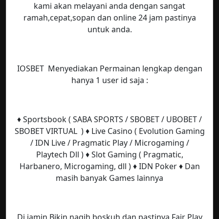
kami akan melayani anda dengan sangat
ramah,cepat,sopan dan online 24 jam pastinya
untuk anda.
IOSBET Menyediakan Permainan lengkap dengan
hanya 1 user id saja :
♦️ Sportsbook ( SABA SPORTS / SBOBET / UBOBET /
SBOBET VIRTUAL ) ♦️ Live Casino ( Evolution Gaming
/ IDN Live / Pragmatic Play / Microgaming /
Playtech Dll ) ♦️ Slot Gaming ( Pragmatic,
Harbanero, Microgaming, dll ) ♦️ IDN Poker ♦️ Dan
masih banyak Games lainnya
Di jamin Bikin nagih boskuh dan pastinya Fair Play