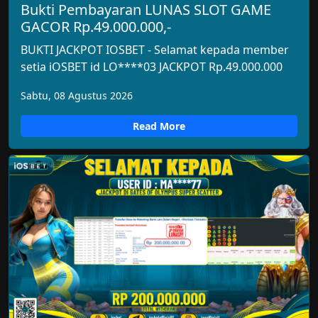
Bukti Pembayaran LUNAS SLOT GAME
GACOR Rp.49.000.000,-
BUKTI JACKPOT IOSBET - Selamat kepada member
setia iOSBET id LO****03 JACKPOT Rp.49.000.000
Sabtu, 08 Agustus 2026
Read More