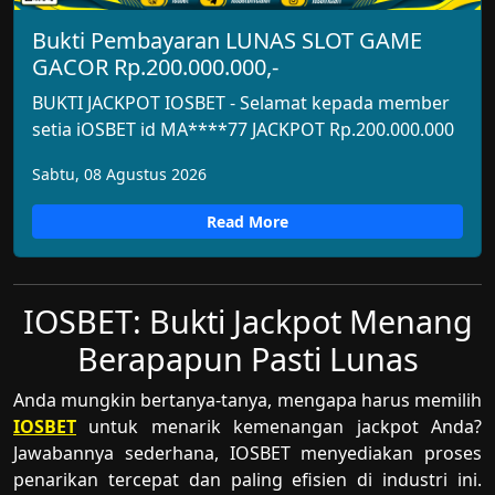
Bukti Pembayaran LUNAS SLOT GAME
GACOR Rp.200.000.000,-
BUKTI JACKPOT IOSBET - Selamat kepada member
setia iOSBET id MA****77 JACKPOT Rp.200.000.000
Sabtu, 08 Agustus 2026
Read More
IOSBET: Bukti Jackpot Menang
Berapapun Pasti Lunas
Anda mungkin bertanya-tanya, mengapa harus memilih
IOSBET
untuk menarik kemenangan jackpot Anda?
Jawabannya sederhana, IOSBET menyediakan proses
penarikan tercepat dan paling efisien di industri ini.