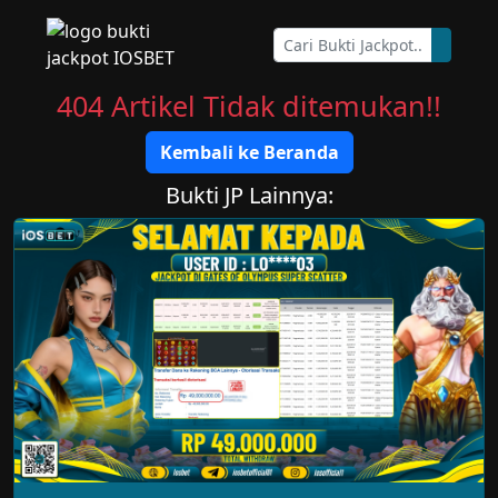
404 Artikel Tidak ditemukan!!
Kembali ke Beranda
Bukti JP Lainnya: