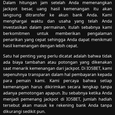
Dalam hitungan jam setelah Anda memenangkan
jackpot besar, uang hasil kemenangan itu akan
langsung ditransfer ke akun bank Anda. Kami
menghargai waktu dan usaha yang telah Anda
investasikan dalam permainan, itulah sebabnya kami
berkomitmen untuk memberikan pengalaman
penarikan yang cepat sehingga Anda dapat menikmati
hasil kemenangan dengan lebih cepat.
Satu hal penting yang perlu dicatat adalah bahwa tidak
ada biaya tambahan atau potongan yang dikenakan
saat menarik kemenangan dari jackpot. Di IOSBET, kami
sepenuhnya transparan dalam hal pembayaran kepada
para pemain kami. Kami percaya bahwa setiap
kemenangan harus dikirimkan secara lengkap tanpa
adanya pemotongan apapun. Itu sebabnya ketika Anda
menjadi pemenang jackpot di IOSBET, jumlah hadiah
tersebut akan masuk ke rekening bank Anda tanpa
dikurangi sedikit pun.