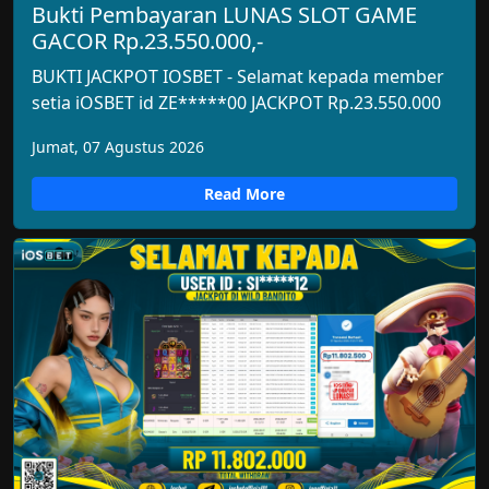
Bukti Pembayaran LUNAS SLOT GAME
GACOR Rp.23.550.000,-
BUKTI JACKPOT IOSBET - Selamat kepada member
setia iOSBET id ZE*****00 JACKPOT Rp.23.550.000
Jumat, 07 Agustus 2026
Read More