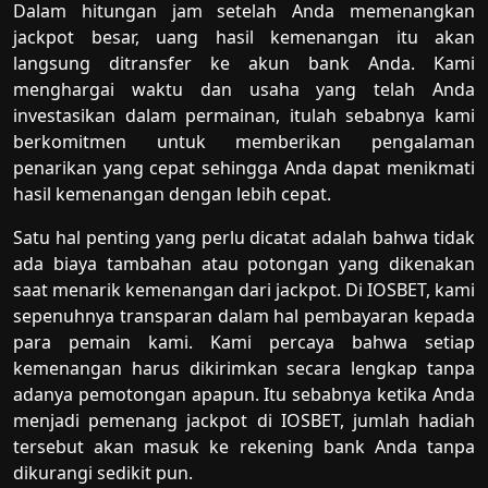
Dalam hitungan jam setelah Anda memenangkan
jackpot besar, uang hasil kemenangan itu akan
langsung ditransfer ke akun bank Anda. Kami
menghargai waktu dan usaha yang telah Anda
investasikan dalam permainan, itulah sebabnya kami
berkomitmen untuk memberikan pengalaman
penarikan yang cepat sehingga Anda dapat menikmati
hasil kemenangan dengan lebih cepat.
Satu hal penting yang perlu dicatat adalah bahwa tidak
ada biaya tambahan atau potongan yang dikenakan
saat menarik kemenangan dari jackpot. Di IOSBET, kami
sepenuhnya transparan dalam hal pembayaran kepada
para pemain kami. Kami percaya bahwa setiap
kemenangan harus dikirimkan secara lengkap tanpa
adanya pemotongan apapun. Itu sebabnya ketika Anda
menjadi pemenang jackpot di IOSBET, jumlah hadiah
tersebut akan masuk ke rekening bank Anda tanpa
dikurangi sedikit pun.