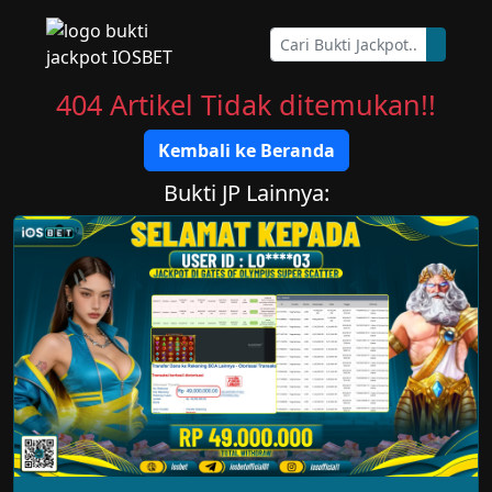
404 Artikel Tidak ditemukan!!
Kembali ke Beranda
Bukti JP Lainnya: