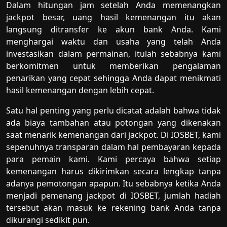
Dalam hitungan jam setelah Anda memenangkan
jackpot besar, uang hasil kemenangan itu akan
langsung ditransfer ke akun bank Anda. Kami
menghargai waktu dan usaha yang telah Anda
investasikan dalam permainan, itulah sebabnya kami
berkomitmen untuk memberikan pengalaman
penarikan yang cepat sehingga Anda dapat menikmati
hasil kemenangan dengan lebih cepat.
Satu hal penting yang perlu dicatat adalah bahwa tidak
ada biaya tambahan atau potongan yang dikenakan
saat menarik kemenangan dari jackpot. Di IOSBET, kami
sepenuhnya transparan dalam hal pembayaran kepada
para pemain kami. Kami percaya bahwa setiap
kemenangan harus dikirimkan secara lengkap tanpa
adanya pemotongan apapun. Itu sebabnya ketika Anda
menjadi pemenang jackpot di IOSBET, jumlah hadiah
tersebut akan masuk ke rekening bank Anda tanpa
dikurangi sedikit pun.