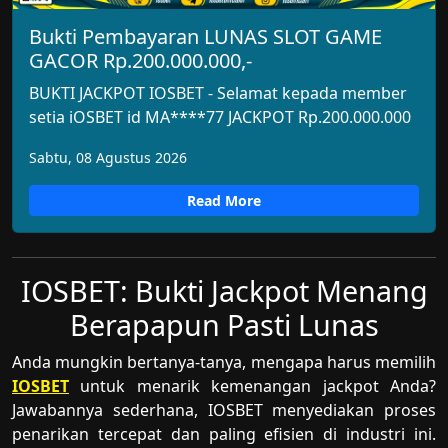
Bukti Pembayaran LUNAS SLOT GAME
GACOR Rp.200.000.000,-
BUKTI JACKPOT IOSBET - Selamat kepada member
setia iOSBET id MA****77 JACKPOT Rp.200.000.000
Sabtu, 08 Agustus 2026
Read More
IOSBET: Bukti Jackpot Menang
Berapapun Pasti Lunas
Anda mungkin bertanya-tanya, mengapa harus memilih
IOSBET
untuk menarik kemenangan jackpot Anda?
Jawabannya sederhana, IOSBET menyediakan proses
penarikan tercepat dan paling efisien di industri ini.