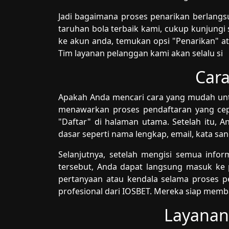
Jadi bagaimana proses penarikan berlangs
taruhan bola terbaik kami, cukup kunjungi
ke akun anda, temukan opsi "Penarikan" at
Tim layanan pelanggan kami akan selalu si
Cara
Apakah Anda mencari cara yang mudah untuk
menawarkan proses pendaftaran yang cep
"Daftar" di halaman utama. Setelah itu, 
dasar seperti nama lengkap, email, kata sa
Selanjutnya, setelah mengisi semua info
tersebut, Anda dapat langsung masuk ke p
pertanyaan atau kendala selama proses p
profesional dari IOSBET. Mereka siap memban
Layanan