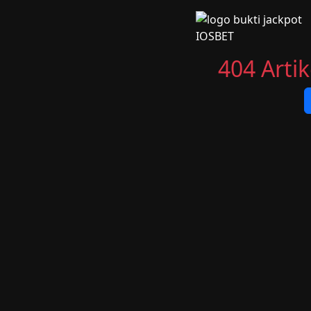
404 Arti