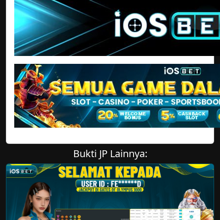
Bukti JP Lainnya: