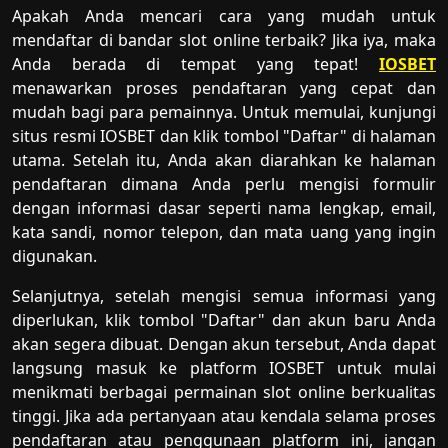
Apakah Anda mencari cara yang mudah untuk
mendaftar di bandar slot online terbaik? Jika iya, maka
Anda berada di tempat yang tepat!
IOSBET
menawarkan proses pendaftaran yang cepat dan
mudah bagi para pemainnya. Untuk memulai, kunjungi
situs resmi IOSBET dan klik tombol "Daftar" di halaman
utama. Setelah itu, Anda akan diarahkan ke halaman
pendaftaran dimana Anda perlu mengisi formulir
dengan informasi dasar seperti nama lengkap, email,
kata sandi, nomor telepon, dan mata uang yang ingin
digunakan.
Selanjutnya, setelah mengisi semua informasi yang
diperlukan, klik tombol "Daftar" dan akun baru Anda
akan segera dibuat. Dengan akun tersebut, Anda dapat
langsung masuk ke platform IOSBET untuk mulai
menikmati berbagai permainan slot online berkualitas
tinggi. Jika ada pertanyaan atau kendala selama proses
pendaftaran atau penggunaan platform ini, jangan