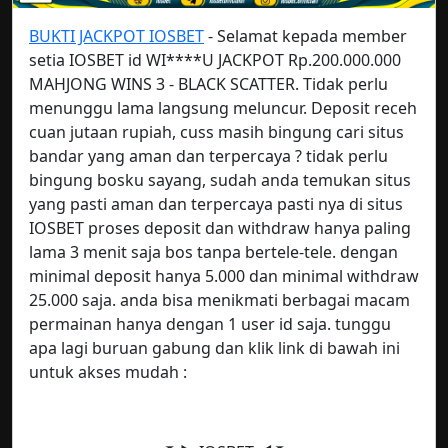
BUKTI JACKPOT IOSBET
- Selamat kepada member
setia IOSBET id WI****U JACKPOT Rp.200.000.000
MAHJONG WINS 3 - BLACK SCATTER. Tidak perlu
menunggu lama langsung meluncur. Deposit receh
cuan jutaan rupiah, cuss masih bingung cari situs
bandar yang aman dan terpercaya ? tidak perlu
bingung bosku sayang, sudah anda temukan situs
yang pasti aman dan terpercaya pasti nya di situs
IOSBET proses deposit dan withdraw hanya paling
lama 3 menit saja bos tanpa bertele-tele. dengan
minimal deposit hanya 5.000 dan minimal withdraw
25.000 saja. anda bisa menikmati berbagai macam
permainan hanya dengan 1 user id saja. tunggu
apa lagi buruan gabung dan klik link di bawah ini
untuk akses mudah :