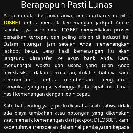
Berapapun Pasti Lunas
Anda mungkin bertanya-tanya, mengapa harus memilih
IOSBET
untuk menarik kemenangan jackpot Anda?
Jawabannya sederhana, IOSBET menyediakan proses
penarikan tercepat dan paling efisien di industri ini.
Dalam hitungan jam setelah Anda memenangkan
jackpot besar, uang hasil kemenangan itu akan
langsung ditransfer ke akun bank Anda. Kami
menghargai waktu dan usaha yang telah Anda
investasikan dalam permainan, itulah sebabnya kami
berkomitmen untuk memberikan pengalaman
penarikan yang cepat sehingga Anda dapat menikmati
hasil kemenangan dengan lebih cepat.
Satu hal penting yang perlu dicatat adalah bahwa tidak
ada biaya tambahan atau potongan yang dikenakan
saat menarik kemenangan dari jackpot. Di IOSBET, kami
sepenuhnya transparan dalam hal pembayaran kepada