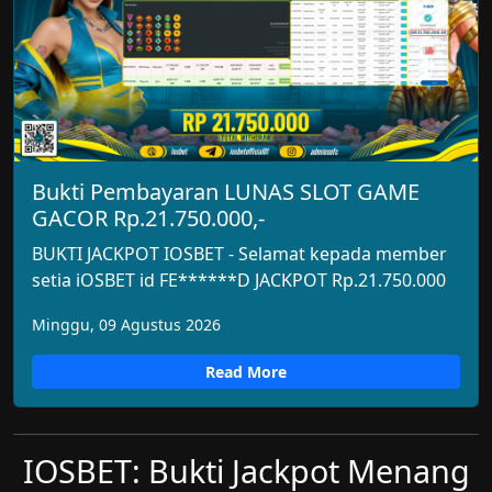
Bukti Pembayaran LUNAS SLOT GAME
GACOR Rp.21.750.000,-
BUKTI JACKPOT IOSBET - Selamat kepada member
setia iOSBET id FE******D JACKPOT Rp.21.750.000
Minggu, 09 Agustus 2026
Read More
IOSBET: Bukti Jackpot Menang