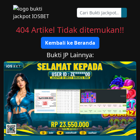
404 Artikel Tidak ditemukan!!
Kembali ke Beranda
Bukti JP Lainnya: