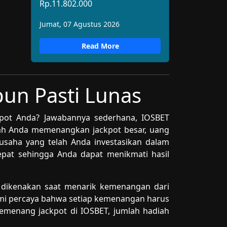
Rp.11.802.000
Jumat, 07 Agustus 2026
Read More
un Pasti Lunas
ot Anda? Jawabannya sederhana, IOSBET
telah Anda memenangkan jackpot besar, uang
usaha yang telah Anda investasikan dalam
pat sehingga Anda dapat menikmati hasil
g dikenakan saat menarik kemenangan dari
ami percaya bahwa setiap kemenangan harus
emenang jackpot di IOSBET, jumlah hadiah