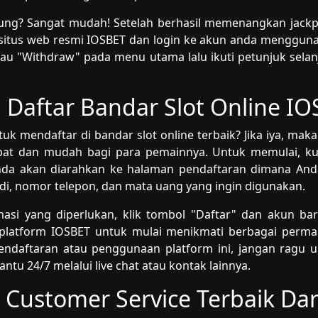
ung? Sangat mudah! Setelah berhasil memenangkan jackpot
 situs web resmi IOSBET dan login ke akun anda menggunak
au "Withdraw" pada menu utama lalu ikuti petunjuk sela
 Daftar Bandar Slot Online I
 mendaftar di bandar slot online terbaik? Jika iya, mak
at dan mudah bagi para pemainnya. Untuk memulai, kunj
Anda akan diarahkan ke halaman pendaftaran dimana And
ndi, nomor telepon, dan mata uang yang ingin digunakan.
rmasi yang diperlukan, klik tombol "Daftar" dan akun b
latform IOSBET untuk mulai menikmati berbagai permainan
endaftaran atau penggunaan platform ini, jangan ragu
tu 24/7 melalui live chat atau kontak lainnya.
 Customer Service Terbaik Dar