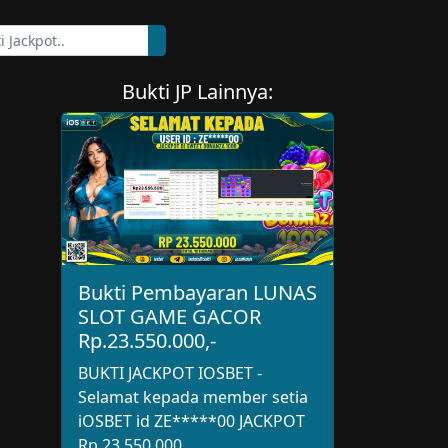
Bukti JP Lainnya:
Bukti Pembayaran LUNAS
SLOT GAME GACOR
Rp.23.550.000,-
BUKTI JACKPOT IOSBET -
Selamat kepada member setia
iOSBET id ZE*****00 JACKPOT
Rp.23.550.000