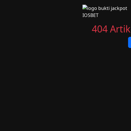
404 Arti