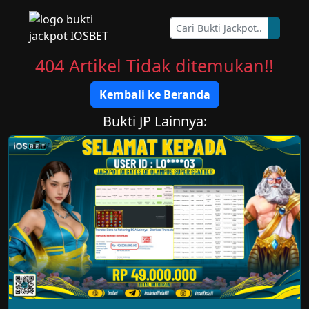
404 Artikel Tidak ditemukan!!
Kembali ke Beranda
Bukti JP Lainnya: