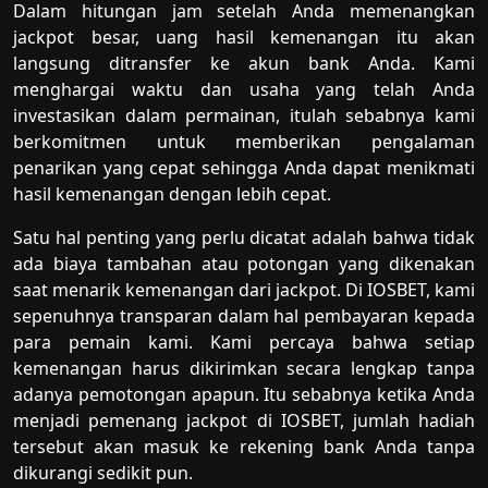
Dalam hitungan jam setelah Anda memenangkan
jackpot besar, uang hasil kemenangan itu akan
langsung ditransfer ke akun bank Anda. Kami
menghargai waktu dan usaha yang telah Anda
investasikan dalam permainan, itulah sebabnya kami
berkomitmen untuk memberikan pengalaman
penarikan yang cepat sehingga Anda dapat menikmati
hasil kemenangan dengan lebih cepat.
Satu hal penting yang perlu dicatat adalah bahwa tidak
ada biaya tambahan atau potongan yang dikenakan
saat menarik kemenangan dari jackpot. Di IOSBET, kami
sepenuhnya transparan dalam hal pembayaran kepada
para pemain kami. Kami percaya bahwa setiap
kemenangan harus dikirimkan secara lengkap tanpa
adanya pemotongan apapun. Itu sebabnya ketika Anda
menjadi pemenang jackpot di IOSBET, jumlah hadiah
tersebut akan masuk ke rekening bank Anda tanpa
dikurangi sedikit pun.