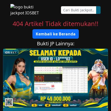
404 Artikel Tidak ditemukan!!
Kembali ke Beranda
Bukti JP Lainnya: