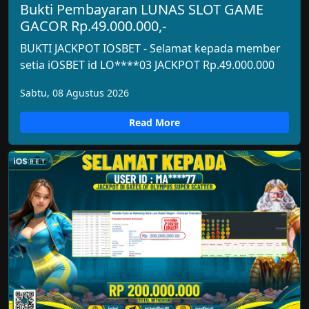
Bukti Pembayaran LUNAS SLOT GAME
GACOR Rp.49.000.000,-
BUKTI JACKPOT IOSBET - Selamat kepada member
setia iOSBET id LO****03 JACKPOT Rp.49.000.000
Sabtu, 08 Agustus 2026
Read More