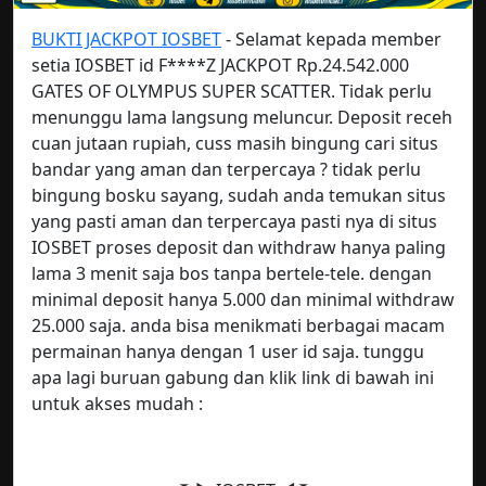
BUKTI JACKPOT IOSBET
- Selamat kepada member
setia IOSBET id F****Z JACKPOT Rp.24.542.000
GATES OF OLYMPUS SUPER SCATTER. Tidak perlu
menunggu lama langsung meluncur. Deposit receh
cuan jutaan rupiah, cuss masih bingung cari situs
bandar yang aman dan terpercaya ? tidak perlu
bingung bosku sayang, sudah anda temukan situs
yang pasti aman dan terpercaya pasti nya di situs
IOSBET proses deposit dan withdraw hanya paling
lama 3 menit saja bos tanpa bertele-tele. dengan
minimal deposit hanya 5.000 dan minimal withdraw
25.000 saja. anda bisa menikmati berbagai macam
permainan hanya dengan 1 user id saja. tunggu
apa lagi buruan gabung dan klik link di bawah ini
untuk akses mudah :