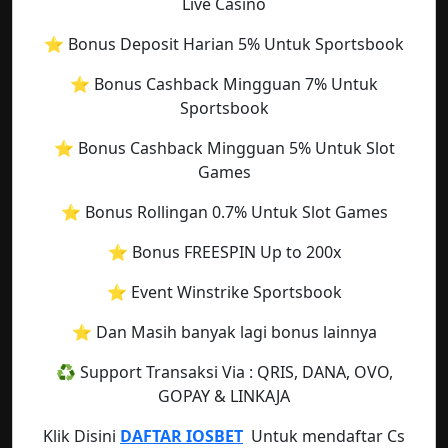
Live Casino
⭐️ Bonus Deposit Harian 5% Untuk Sportsbook
⭐️ Bonus Cashback Mingguan 7% Untuk
Sportsbook
⭐️ Bonus Cashback Mingguan 5% Untuk Slot
Games
⭐️ Bonus Rollingan 0.7% Untuk Slot Games
⭐️ Bonus FREESPIN Up to 200x
⭐️ Event Winstrike Sportsbook
⭐️ Dan Masih banyak lagi bonus lainnya
♻️ Support Transaksi Via : QRIS, DANA, OVO,
GOPAY & LINKAJA
Klik Disini
DAFTAR IOSBET
Untuk mendaftar Cs