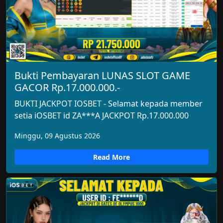
Bukti Pembayaran LUNAS SLOT GAME
GACOR Rp.17.000.000.-
BUKTI JACKPOT IOSBET - Selamat kepada member
setia iOSBET id ZA***A JACKPOT Rp.17.000.000
Minggu, 09 Agustus 2026
Read More