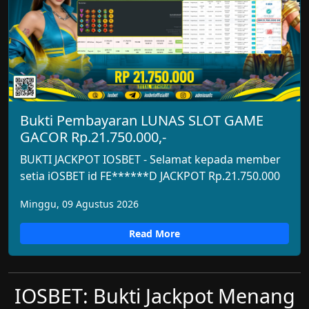
Bukti Pembayaran LUNAS SLOT GAME
GACOR Rp.21.750.000,-
BUKTI JACKPOT IOSBET - Selamat kepada member
setia iOSBET id FE******D JACKPOT Rp.21.750.000
Minggu, 09 Agustus 2026
Read More
IOSBET: Bukti Jackpot Menang