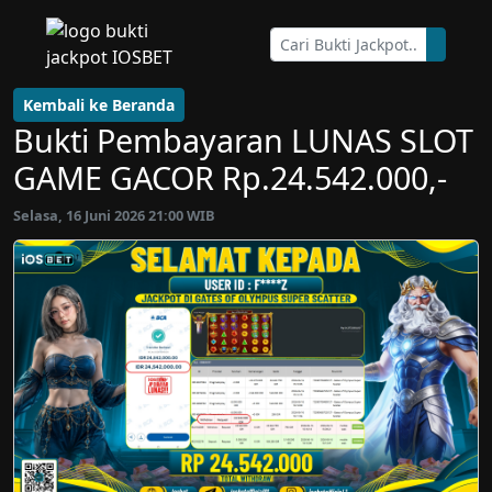
Kembali ke Beranda
Bukti Pembayaran LUNAS SLOT
GAME GACOR Rp.24.542.000,-
Selasa, 16 Juni 2026 21:00 WIB