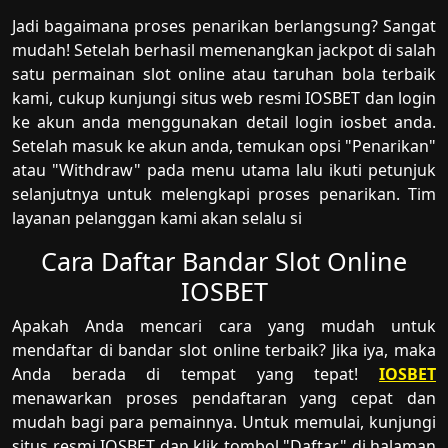
Jadi bagaimana proses penarikan berlangsung? Sangat
mudah! Setelah berhasil memenangkan jackpot di salah
satu permainan slot online atau taruhan bola terbaik
kami, cukup kunjungi situs web resmi IOSBET dan login
ke akun anda menggunakan detail login iosbet anda.
Setelah masuk ke akun anda, temukan opsi "Penarikan"
atau "Withdraw" pada menu utama lalu ikuti petunjuk
selanjutnya untuk melengkapi proses penarikan. Tim
layanan pelanggan kami akan selalu si
Cara Daftar Bandar Slot Online
IOSBET
Apakah Anda mencari cara yang mudah untuk
mendaftar di bandar slot online terbaik? Jika iya, maka
Anda berada di tempat yang tepat!
IOSBET
menawarkan proses pendaftaran yang cepat dan
mudah bagi para pemainnya. Untuk memulai, kunjungi
situs resmi IOSBET dan klik tombol "Daftar" di halaman