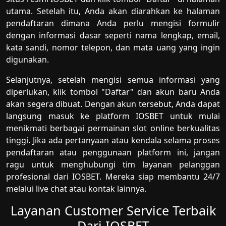
utama. Setelah itu, Anda akan diarahkan ke halaman
pendaftaran dimana Anda perlu mengisi formulir
dengan informasi dasar seperti nama lengkap, email,
kata sandi, nomor telepon, dan mata uang yang ingin
digunakan.
Selanjutnya, setelah mengisi semua informasi yang
diperlukan, klik tombol "Daftar" dan akun baru Anda
akan segera dibuat. Dengan akun tersebut, Anda dapat
langsung masuk ke platform IOSBET untuk mulai
menikmati berbagai permainan slot online berkualitas
tinggi. Jika ada pertanyaan atau kendala selama proses
pendaftaran atau penggunaan platform ini, jangan
ragu untuk menghubungi tim layanan pelanggan
profesional dari IOSBET. Mereka siap membantu 24/7
melalui live chat atau kontak lainnya.
Layanan Customer Service Terbaik
Dari IOSBET