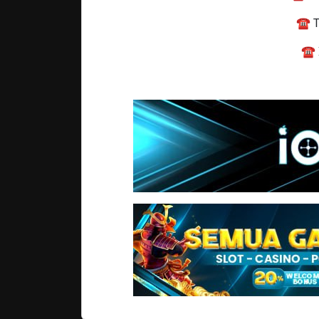
☎️ T
☎️ 