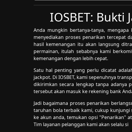
IOSBET: Bukti
Anda mungkin bertanya-tanya, mengapa
menyediakan proses penarikan tercepat dan
hasil kemenangan itu akan langsung ditr
permainan, itulah sebabnya kami berkom
kemenangan dengan lebih cepat.
Satu hal penting yang perlu dicatat ada
jackpot. Di IOSBET, kami sepenuhnya tran
dikirimkan secara lengkap tanpa adanya 
tersebut akan masuk ke rekening bank Anda
Jadi bagaimana proses penarikan berlangs
taruhan bola terbaik kami, cukup kunjungi
ke akun anda, temukan opsi "Penarikan" at
Tim layanan pelanggan kami akan selalu si