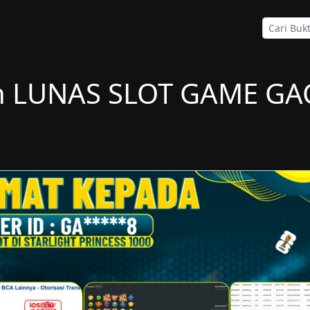
an LUNAS SLOT GAME G