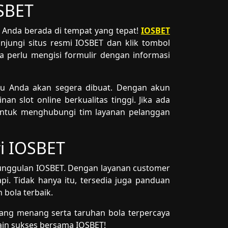
OSBET
a Anda berada di tempat yang tepat!
IOSBET
ungi situs resmi IOSBET dan klik tombol
a perlu mengisi formulir dengan informasi
aru Anda akan segera dibuat. Dengan akun
 slot online berkualitas tinggi. Jika ada
 untuk menghubungi tim layanan pelanggan
i IOSBET
eunggulan IOSBET. Dengan layanan customer
i. Tidak hanya itu, tersedia juga panduan
 bola terbaik.
pang menang serta taruhan bola terpercaya
ain sukses bersama IOSBET!