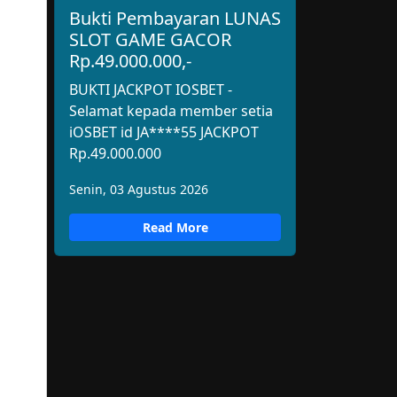
Bukti Pembayaran LUNAS
SLOT GAME GACOR
Rp.49.000.000,-
BUKTI JACKPOT IOSBET -
Selamat kepada member setia
iOSBET id JA****55 JACKPOT
Rp.49.000.000
Senin, 03 Agustus 2026
Read More