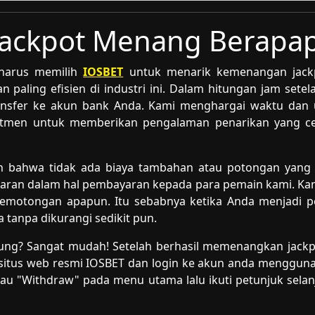
 Jackpot Menang Berapap
 harus memilih
IOSBET
untuk menarik kemenangan jackp
 paling efisien di industri ini. Dalam hitungan jam se
ansfer ke akun bank Anda. Kami menghargai waktu dan 
itmen untuk memberikan pengalaman penarikan yang ce
lah bahwa tidak ada biaya tambahan atau potongan yan
sparan dalam hal pembayaran kepada para pemain kami. K
pemotongan apapun. Itu sebabnya ketika Anda menjadi p
 tanpa dikurangi sedikit pun.
ung? Sangat mudah! Setelah berhasil memenangkan jackpot
 situs web resmi IOSBET dan login ke akun anda menggunak
au "Withdraw" pada menu utama lalu ikuti petunjuk sela