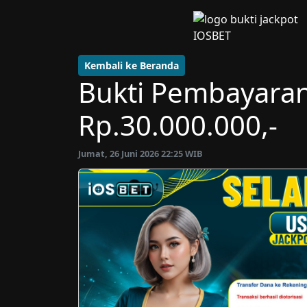
Kembali ke Beranda
Bukti Pembayar
Rp.30.000.000,-
Jumat, 26 Juni 2026 22:25 WIB