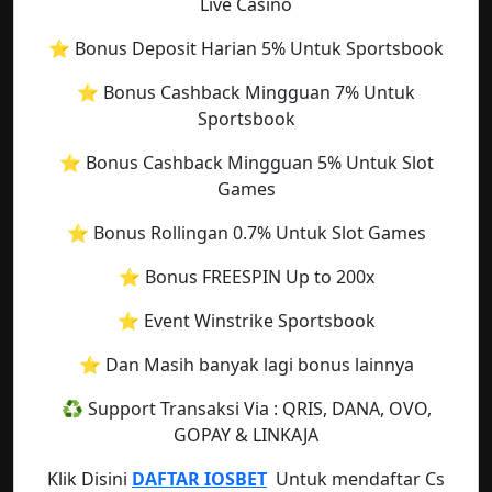
Live Casino
⭐️ Bonus Deposit Harian 5% Untuk Sportsbook
⭐️ Bonus Cashback Mingguan 7% Untuk
Sportsbook
⭐️ Bonus Cashback Mingguan 5% Untuk Slot
Games
⭐️ Bonus Rollingan 0.7% Untuk Slot Games
⭐️ Bonus FREESPIN Up to 200x
⭐️ Event Winstrike Sportsbook
⭐️ Dan Masih banyak lagi bonus lainnya
♻️ Support Transaksi Via : QRIS, DANA, OVO,
GOPAY & LINKAJA
Klik Disini
DAFTAR IOSBET
Untuk mendaftar Cs