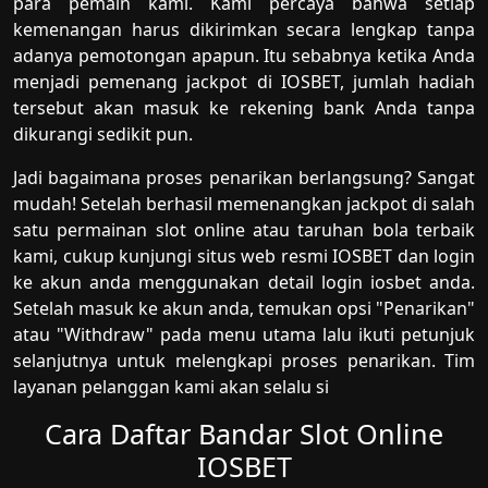
para pemain kami. Kami percaya bahwa setiap
kemenangan harus dikirimkan secara lengkap tanpa
adanya pemotongan apapun. Itu sebabnya ketika Anda
menjadi pemenang jackpot di IOSBET, jumlah hadiah
tersebut akan masuk ke rekening bank Anda tanpa
dikurangi sedikit pun.
Jadi bagaimana proses penarikan berlangsung? Sangat
mudah! Setelah berhasil memenangkan jackpot di salah
satu permainan slot online atau taruhan bola terbaik
kami, cukup kunjungi situs web resmi IOSBET dan login
ke akun anda menggunakan detail login iosbet anda.
Setelah masuk ke akun anda, temukan opsi "Penarikan"
atau "Withdraw" pada menu utama lalu ikuti petunjuk
selanjutnya untuk melengkapi proses penarikan. Tim
layanan pelanggan kami akan selalu si
Cara Daftar Bandar Slot Online
IOSBET