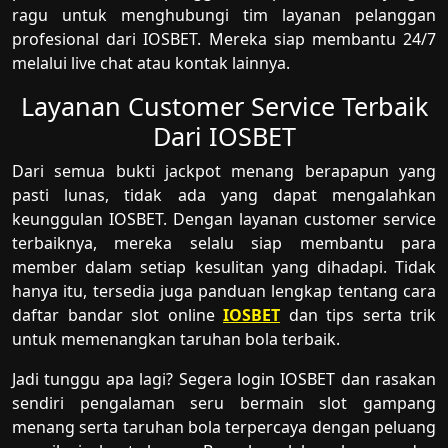
ragu untuk menghubungi tim layanan pelanggan
profesional dari IOSBET. Mereka siap membantu 24/7
melalui live chat atau kontak lainnya.
Layanan Customer Service Terbaik
Dari IOSBET
Dari semua bukti jackpot menang berapapun yang
pasti lunas, tidak ada yang dapat mengalahkan
keunggulan IOSBET. Dengan layanan customer service
terbaiknya, mereka selalu siap membantu para
member dalam setiap kesulitan yang dihadapi. Tidak
hanya itu, tersedia juga panduan lengkap tentang cara
daftar bandar slot online
IOSBET
dan tips serta trik
untuk memenangkan taruhan bola terbaik.
Jadi tunggu apa lagi? Segera login IOSBET dan rasakan
sendiri pengalaman seru bermain slot gampang
menang serta taruhan bola terpercaya dengan peluang