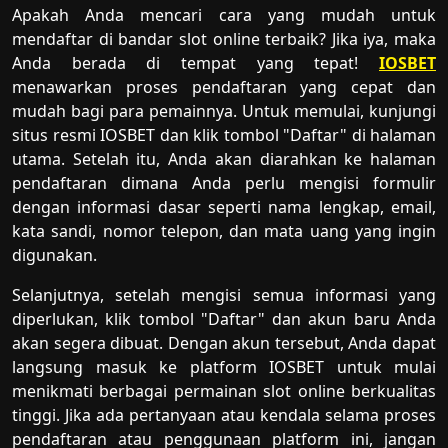
Apakah Anda mencari cara yang mudah untuk
mendaftar di bandar slot online terbaik? Jika iya, maka
Anda berada di tempat yang tepat!
IOSBET
menawarkan proses pendaftaran yang cepat dan
mudah bagi para pemainnya. Untuk memulai, kunjungi
situs resmi IOSBET dan klik tombol "Daftar" di halaman
utama. Setelah itu, Anda akan diarahkan ke halaman
pendaftaran dimana Anda perlu mengisi formulir
dengan informasi dasar seperti nama lengkap, email,
kata sandi, nomor telepon, dan mata uang yang ingin
digunakan.
Selanjutnya, setelah mengisi semua informasi yang
diperlukan, klik tombol "Daftar" dan akun baru Anda
akan segera dibuat. Dengan akun tersebut, Anda dapat
langsung masuk ke platform IOSBET untuk mulai
menikmati berbagai permainan slot online berkualitas
tinggi. Jika ada pertanyaan atau kendala selama proses
pendaftaran atau penggunaan platform ini, jangan