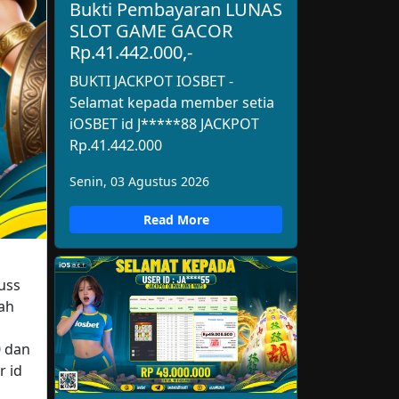
Bukti Pembayaran LUNAS
SLOT GAME GACOR
Rp.41.442.000,-
BUKTI JACKPOT IOSBET -
Selamat kepada member setia
iOSBET id J*****88 JACKPOT
Rp.41.442.000
Senin, 03 Agustus 2026
Read More
uss
dah
0 dan
r id