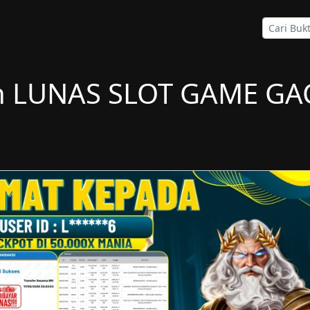
an LUNAS SLOT GAME G