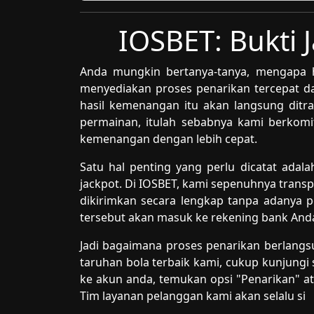
IOSBET: Bukti
Anda mungkin bertanya-tanya, mengapa
menyediakan proses penarikan tercepat dan
hasil kemenangan itu akan langsung ditr
permainan, itulah sebabnya kami berkom
kemenangan dengan lebih cepat.
Satu hal penting yang perlu dicatat ada
jackpot. Di IOSBET, kami sepenuhnya tran
dikirimkan secara lengkap tanpa adanya 
tersebut akan masuk ke rekening bank Anda
Jadi bagaimana proses penarikan berlangs
taruhan bola terbaik kami, cukup kunjungi
ke akun anda, temukan opsi "Penarikan" at
Tim layanan pelanggan kami akan selalu si