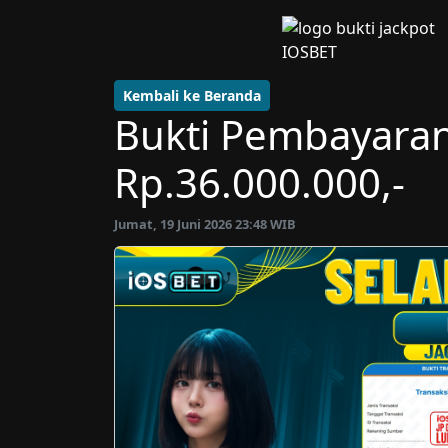
Kembali ke Beranda
Bukti Pembayar
Rp.36.000.000,-
Jumat, 19 Juni 2026 23:48 WIB