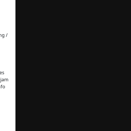
ng /
es
 jam
nfo