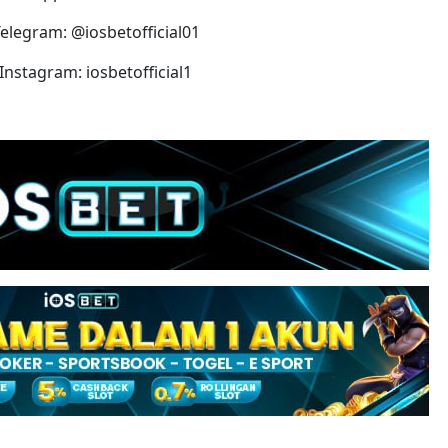
elegram: @iosbetofficial01
Instagram: iosbetofficial1