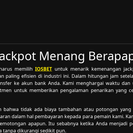
 Jackpot Menang Berapap
 harus memilih
IOSBET
untuk menarik kemenangan jackp
 paling efisien di industri ini. Dalam hitungan jam se
ansfer ke akun bank Anda. Kami menghargai waktu dan 
itmen untuk memberikan pengalaman penarikan yang ce
lah bahwa tidak ada biaya tambahan atau potongan yan
sparan dalam hal pembayaran kepada para pemain kami. K
pemotongan apapun. Itu sebabnya ketika Anda menjadi p
 tanpa dikurangi sedikit pun.