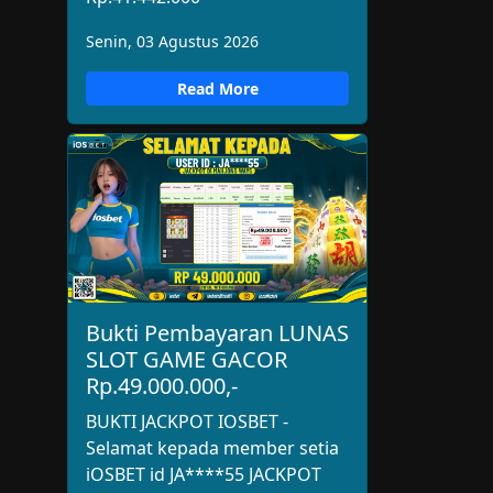
Senin, 03 Agustus 2026
Read More
Bukti Pembayaran LUNAS
SLOT GAME GACOR
Rp.49.000.000,-
BUKTI JACKPOT IOSBET -
Selamat kepada member setia
iOSBET id JA****55 JACKPOT