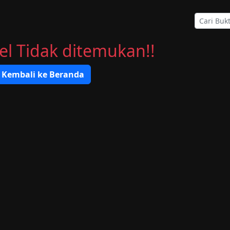
kel Tidak ditemukan!!
Kembali ke Beranda