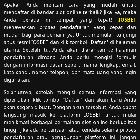
Apakah Anda mencari cara yang mudah untuk
mendaftar di bandar slot online terbaik? Jika iya, maka
Anda berada di tempat yang tepat!
IOSBET
menawarkan proses pendaftaran yang cepat dan
mudah bagi para pemainnya. Untuk memulai, kunjungi
situs resmi IOSBET dan klik tombol "Daftar" di halaman
utama. Setelah itu, Anda akan diarahkan ke halaman
pendaftaran dimana Anda perlu mengisi formulir
dengan informasi dasar seperti nama lengkap, email,
kata sandi, nomor telepon, dan mata uang yang ingin
digunakan.
Selanjutnya, setelah mengisi semua informasi yang
diperlukan, klik tombol "Daftar" dan akun baru Anda
akan segera dibuat. Dengan akun tersebut, Anda dapat
langsung masuk ke platform IOSBET untuk mulai
menikmati berbagai permainan slot online berkualitas
tinggi. Jika ada pertanyaan atau kendala selama proses
pendaftaran atau penggunaan platform ini, jangan