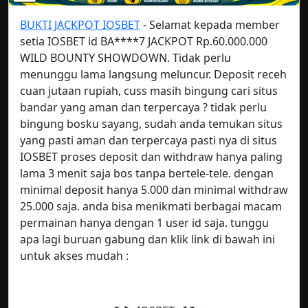
BUKTI JACKPOT IOSBET
- Selamat kepada member
setia IOSBET id BA****7 JACKPOT Rp.60.000.000
WILD BOUNTY SHOWDOWN. Tidak perlu
menunggu lama langsung meluncur. Deposit receh
cuan jutaan rupiah, cuss masih bingung cari situs
bandar yang aman dan terpercaya ? tidak perlu
bingung bosku sayang, sudah anda temukan situs
yang pasti aman dan terpercaya pasti nya di situs
IOSBET proses deposit dan withdraw hanya paling
lama 3 menit saja bos tanpa bertele-tele. dengan
minimal deposit hanya 5.000 dan minimal withdraw
25.000 saja. anda bisa menikmati berbagai macam
permainan hanya dengan 1 user id saja. tunggu
apa lagi buruan gabung dan klik link di bawah ini
untuk akses mudah :