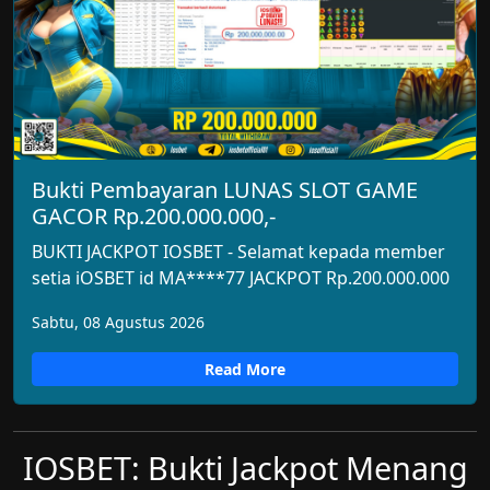
Bukti Pembayaran LUNAS SLOT GAME
GACOR Rp.200.000.000,-
BUKTI JACKPOT IOSBET - Selamat kepada member
setia iOSBET id MA****77 JACKPOT Rp.200.000.000
Sabtu, 08 Agustus 2026
Read More
IOSBET: Bukti Jackpot Menang