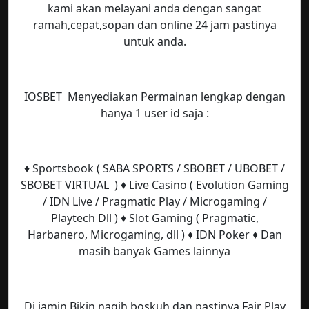
kami akan melayani anda dengan sangat
ramah,cepat,sopan dan online 24 jam pastinya
untuk anda.
IOSBET Menyediakan Permainan lengkap dengan
hanya 1 user id saja :
♦️ Sportsbook ( SABA SPORTS / SBOBET / UBOBET /
SBOBET VIRTUAL ) ♦️ Live Casino ( Evolution Gaming
/ IDN Live / Pragmatic Play / Microgaming /
Playtech Dll ) ♦️ Slot Gaming ( Pragmatic,
Harbanero, Microgaming, dll ) ♦️ IDN Poker ♦️ Dan
masih banyak Games lainnya
Di jamin Bikin nagih boskuh dan pastinya Fair Play