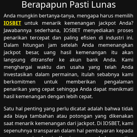
Berapapun Pasti Lunas
Anda mungkin bertanya-tanya, mengapa harus memilih
IOSBET
untuk menarik kemenangan jackpot Anda?
Jawabannya sederhana, IOSBET menyediakan proses
penarikan tercepat dan paling efisien di industri ini.
Dalam hitungan jam setelah Anda memenangkan
jackpot besar, uang hasil kemenangan itu akan
langsung ditransfer ke akun bank Anda. Kami
menghargai waktu dan usaha yang telah Anda
investasikan dalam permainan, itulah sebabnya kami
berkomitmen untuk memberikan pengalaman
penarikan yang cepat sehingga Anda dapat menikmati
hasil kemenangan dengan lebih cepat.
Satu hal penting yang perlu dicatat adalah bahwa tidak
ada biaya tambahan atau potongan yang dikenakan
saat menarik kemenangan dari jackpot. Di IOSBET, kami
sepenuhnya transparan dalam hal pembayaran kepada