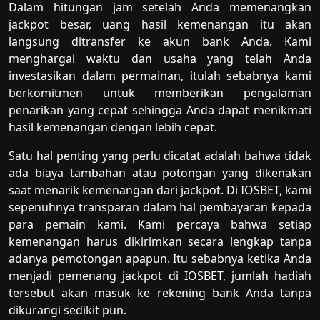
Dalam hitungan jam setelah Anda memenangkan
jackpot besar, uang hasil kemenangan itu akan
langsung ditransfer ke akun bank Anda. Kami
menghargai waktu dan usaha yang telah Anda
investasikan dalam permainan, itulah sebabnya kami
berkomitmen untuk memberikan pengalaman
penarikan yang cepat sehingga Anda dapat menikmati
hasil kemenangan dengan lebih cepat.
Satu hal penting yang perlu dicatat adalah bahwa tidak
ada biaya tambahan atau potongan yang dikenakan
saat menarik kemenangan dari jackpot. Di IOSBET, kami
sepenuhnya transparan dalam hal pembayaran kepada
para pemain kami. Kami percaya bahwa setiap
kemenangan harus dikirimkan secara lengkap tanpa
adanya pemotongan apapun. Itu sebabnya ketika Anda
menjadi pemenang jackpot di IOSBET, jumlah hadiah
tersebut akan masuk ke rekening bank Anda tanpa
dikurangi sedikit pun.