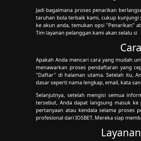
Jadi bagaimana proses penarikan berlangs
taruhan bola terbaik kami, cukup kunjungi
ke akun anda, temukan opsi "Penarikan" at
Tim layanan pelanggan kami akan selalu si
Cara
Apakah Anda mencari cara yang mudah untuk
menawarkan proses pendaftaran yang cep
"Daftar" di halaman utama. Setelah itu, 
dasar seperti nama lengkap, email, kata sa
Selanjutnya, setelah mengisi semua info
tersebut, Anda dapat langsung masuk ke p
pertanyaan atau kendala selama proses p
profesional dari IOSBET. Mereka siap memban
Layanan