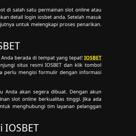
 di salah satu permainan slot online atau
an detail login iosbet anda. Setelah masuk
njutnya untuk melengkapi proses penarikan.
OSBET
a Anda berada di tempat yang tepat!
IOSBET
ungi situs resmi IOSBET dan klik tombol
a perlu mengisi formulir dengan informasi
aru Anda akan segera dibuat. Dengan akun
 slot online berkualitas tinggi. Jika ada
 untuk menghubungi tim layanan pelanggan
i IOSBET