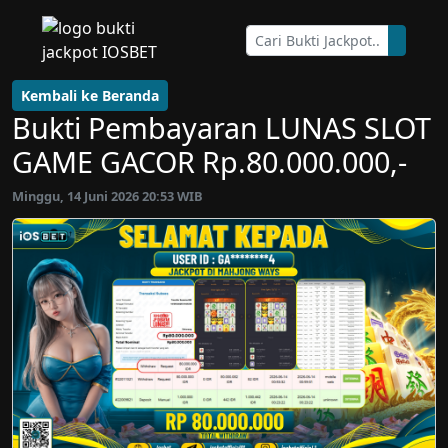
Kembali ke Beranda
Bukti Pembayaran LUNAS SLOT
GAME GACOR Rp.80.000.000,-
Minggu, 14 Juni 2026 20:53 WIB