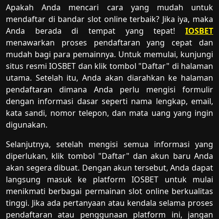
Apakah Anda mencari cara yang mudah untuk
mendaftar di bandar slot online terbaik? Jika iya, maka
Anda berada di tempat yang tepat!
IOSBET
menawarkan proses pendaftaran yang cepat dan
mudah bagi para pemainnya. Untuk memulai, kunjungi
situs resmi IOSBET dan klik tombol "Daftar" di halaman
utama. Setelah itu, Anda akan diarahkan ke halaman
pendaftaran dimana Anda perlu mengisi formulir
dengan informasi dasar seperti nama lengkap, email,
kata sandi, nomor telepon, dan mata uang yang ingin
digunakan.
Selanjutnya, setelah mengisi semua informasi yang
diperlukan, klik tombol "Daftar" dan akun baru Anda
akan segera dibuat. Dengan akun tersebut, Anda dapat
langsung masuk ke platform IOSBET untuk mulai
menikmati berbagai permainan slot online berkualitas
tinggi. Jika ada pertanyaan atau kendala selama proses
pendaftaran atau penggunaan platform ini, jangan