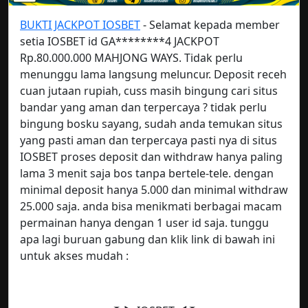
BUKTI JACKPOT IOSBET
- Selamat kepada member
setia IOSBET id GA********4 JACKPOT
Rp.80.000.000 MAHJONG WAYS. Tidak perlu
menunggu lama langsung meluncur. Deposit receh
cuan jutaan rupiah, cuss masih bingung cari situs
bandar yang aman dan terpercaya ? tidak perlu
bingung bosku sayang, sudah anda temukan situs
yang pasti aman dan terpercaya pasti nya di situs
IOSBET proses deposit dan withdraw hanya paling
lama 3 menit saja bos tanpa bertele-tele. dengan
minimal deposit hanya 5.000 dan minimal withdraw
25.000 saja. anda bisa menikmati berbagai macam
permainan hanya dengan 1 user id saja. tunggu
apa lagi buruan gabung dan klik link di bawah ini
untuk akses mudah :