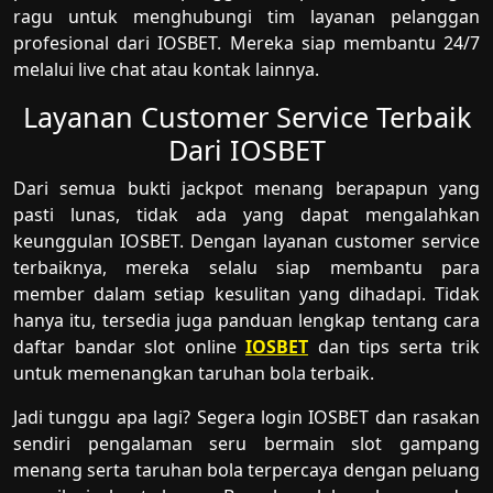
ragu untuk menghubungi tim layanan pelanggan
profesional dari IOSBET. Mereka siap membantu 24/7
melalui live chat atau kontak lainnya.
Layanan Customer Service Terbaik
Dari IOSBET
Dari semua bukti jackpot menang berapapun yang
pasti lunas, tidak ada yang dapat mengalahkan
keunggulan IOSBET. Dengan layanan customer service
terbaiknya, mereka selalu siap membantu para
member dalam setiap kesulitan yang dihadapi. Tidak
hanya itu, tersedia juga panduan lengkap tentang cara
daftar bandar slot online
IOSBET
dan tips serta trik
untuk memenangkan taruhan bola terbaik.
Jadi tunggu apa lagi? Segera login IOSBET dan rasakan
sendiri pengalaman seru bermain slot gampang
menang serta taruhan bola terpercaya dengan peluang