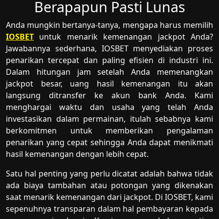
Berapapun Pasti Lunas
Anda mungkin bertanya-tanya, mengapa harus memilih
IOSBET
untuk menarik kemenangan jackpot Anda?
Jawabannya sederhana, IOSBET menyediakan proses
penarikan tercepat dan paling efisien di industri ini.
Dalam hitungan jam setelah Anda memenangkan
jackpot besar, uang hasil kemenangan itu akan
langsung ditransfer ke akun bank Anda. Kami
menghargai waktu dan usaha yang telah Anda
investasikan dalam permainan, itulah sebabnya kami
berkomitmen untuk memberikan pengalaman
penarikan yang cepat sehingga Anda dapat menikmati
hasil kemenangan dengan lebih cepat.
Satu hal penting yang perlu dicatat adalah bahwa tidak
ada biaya tambahan atau potongan yang dikenakan
saat menarik kemenangan dari jackpot. Di IOSBET, kami
sepenuhnya transparan dalam hal pembayaran kepada