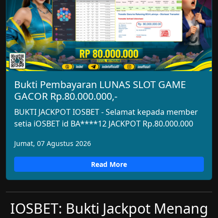
Bukti Pembayaran LUNAS SLOT GAME
GACOR Rp.80.000.000,-
BUKTI JACKPOT IOSBET - Selamat kepada member
setia iOSBET id BA****12 JACKPOT Rp.80.000.000
Jumat, 07 Agustus 2026
Read More
IOSBET: Bukti Jackpot Menang