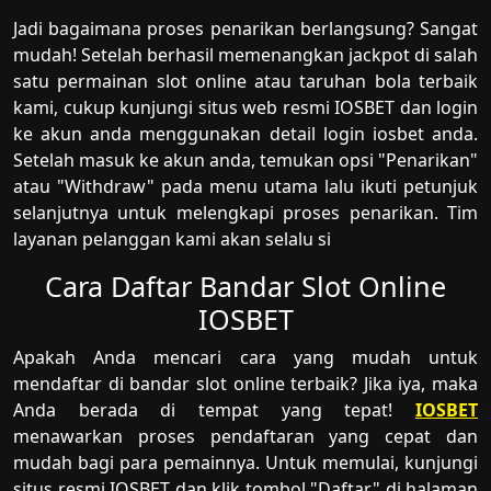
Jadi bagaimana proses penarikan berlangsung? Sangat
mudah! Setelah berhasil memenangkan jackpot di salah
satu permainan slot online atau taruhan bola terbaik
kami, cukup kunjungi situs web resmi IOSBET dan login
ke akun anda menggunakan detail login iosbet anda.
Setelah masuk ke akun anda, temukan opsi "Penarikan"
atau "Withdraw" pada menu utama lalu ikuti petunjuk
selanjutnya untuk melengkapi proses penarikan. Tim
layanan pelanggan kami akan selalu si
Cara Daftar Bandar Slot Online
IOSBET
Apakah Anda mencari cara yang mudah untuk
mendaftar di bandar slot online terbaik? Jika iya, maka
Anda berada di tempat yang tepat!
IOSBET
menawarkan proses pendaftaran yang cepat dan
mudah bagi para pemainnya. Untuk memulai, kunjungi
situs resmi IOSBET dan klik tombol "Daftar" di halaman