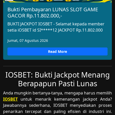
Bukti Pembayaran LUNAS SLOT GAME
GACOR Rp.11.802.000,-
BUKTI JACKPOT IOSBET - Selamat kepada member
setia iOSBET id SI*****12 JACKPOT Rp.11.802.000
Jumat, 07 Agustus 2026
Read More
IOSBET: Bukti Jackpot Menang
Berapapun Pasti Lunas
Anda mungkin bertanya-tanya, mengapa harus memilih
IOSBET
untuk menarik kemenangan jackpot Anda?
Jawabannya sederhana, IOSBET menyediakan proses
penarikan tercepat dan paling efisien di industri ini.