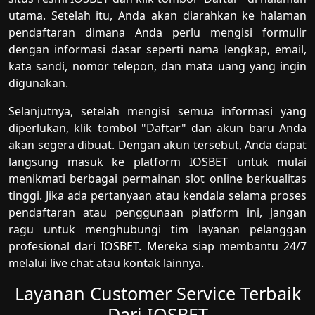
utama. Setelah itu, Anda akan diarahkan ke halaman
pendaftaran dimana Anda perlu mengisi formulir
dengan informasi dasar seperti nama lengkap, email,
kata sandi, nomor telepon, dan mata uang yang ingin
digunakan.
Selanjutnya, setelah mengisi semua informasi yang
diperlukan, klik tombol "Daftar" dan akun baru Anda
akan segera dibuat. Dengan akun tersebut, Anda dapat
langsung masuk ke platform IOSBET untuk mulai
menikmati berbagai permainan slot online berkualitas
tinggi. Jika ada pertanyaan atau kendala selama proses
pendaftaran atau penggunaan platform ini, jangan
ragu untuk menghubungi tim layanan pelanggan
profesional dari IOSBET. Mereka siap membantu 24/7
melalui live chat atau kontak lainnya.
Layanan Customer Service Terbaik
Dari IOSBET