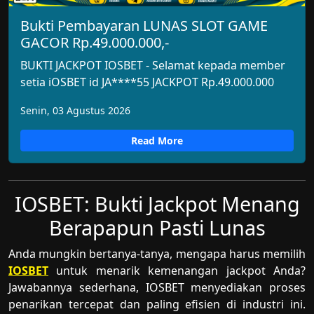
Bukti Pembayaran LUNAS SLOT GAME
GACOR Rp.49.000.000,-
BUKTI JACKPOT IOSBET - Selamat kepada member
setia iOSBET id JA****55 JACKPOT Rp.49.000.000
Senin, 03 Agustus 2026
Read More
IOSBET: Bukti Jackpot Menang
Berapapun Pasti Lunas
Anda mungkin bertanya-tanya, mengapa harus memilih
IOSBET
untuk menarik kemenangan jackpot Anda?
Jawabannya sederhana, IOSBET menyediakan proses
penarikan tercepat dan paling efisien di industri ini.