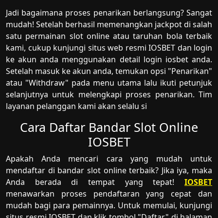
Jadi bagaimana proses penarikan berlangsung? Sangat
mudah! Setelah berhasil memenangkan jackpot di salah
satu permainan slot online atau taruhan bola terbaik
kami, cukup kunjungi situs web resmi IOSBET dan login
ke akun anda menggunakan detail login iosbet anda.
Setelah masuk ke akun anda, temukan opsi "Penarikan"
atau "Withdraw" pada menu utama lalu ikuti petunjuk
selanjutnya untuk melengkapi proses penarikan. Tim
layanan pelanggan kami akan selalu si
Cara Daftar Bandar Slot Online
IOSBET
Apakah Anda mencari cara yang mudah untuk
mendaftar di bandar slot online terbaik? Jika iya, maka
Anda berada di tempat yang tepat!
IOSBET
menawarkan proses pendaftaran yang cepat dan
mudah bagi para pemainnya. Untuk memulai, kunjungi
situs resmi IOSBET dan klik tombol "Daftar" di halaman