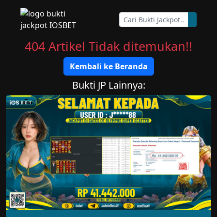
404 Artikel Tidak ditemukan!!
Kembali ke Beranda
Bukti JP Lainnya: