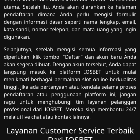
utama. Setelah itu, Anda akan diarahkan ke halaman
pendaftaran dimana Anda perlu mengisi formulir
dengan informasi dasar seperti nama lengkap, email,
kata sandi, nomor telepon, dan mata uang yang ingin
digunakan.
Selanjutnya, setelah mengisi semua informasi yang
diperlukan, klik tombol "Daftar" dan akun baru Anda
akan segera dibuat. Dengan akun tersebut, Anda dapat
langsung masuk ke platform IOSBET untuk mulai
menikmati berbagai permainan slot online berkualitas
tinggi. Jika ada pertanyaan atau kendala selama proses
pendaftaran atau penggunaan platform ini, jangan
ragu untuk menghubungi tim layanan pelanggan
profesional dari IOSBET. Mereka siap membantu 24/7
melalui live chat atau kontak lainnya.
Layanan Customer Service Terbaik
Dari IOSBET