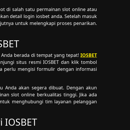
 di salah satu permainan slot online atau
an detail login iosbet anda. Setelah masuk
njutnya untuk melengkapi proses penarikan.
OSBET
a Anda berada di tempat yang tepat!
IOSBET
ungi situs resmi IOSBET dan klik tombol
a perlu mengisi formulir dengan informasi
aru Anda akan segera dibuat. Dengan akun
 slot online berkualitas tinggi. Jika ada
 untuk menghubungi tim layanan pelanggan
i IOSBET