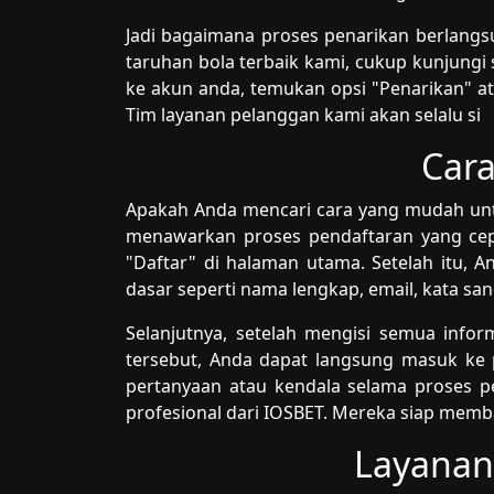
Jadi bagaimana proses penarikan berlangs
taruhan bola terbaik kami, cukup kunjungi
ke akun anda, temukan opsi "Penarikan" at
Tim layanan pelanggan kami akan selalu si
Cara
Apakah Anda mencari cara yang mudah untuk
menawarkan proses pendaftaran yang cep
"Daftar" di halaman utama. Setelah itu, 
dasar seperti nama lengkap, email, kata sa
Selanjutnya, setelah mengisi semua info
tersebut, Anda dapat langsung masuk ke p
pertanyaan atau kendala selama proses p
profesional dari IOSBET. Mereka siap memban
Layanan