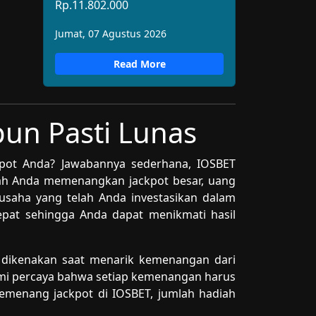
Rp.11.802.000
Jumat, 07 Agustus 2026
Read More
un Pasti Lunas
ot Anda? Jawabannya sederhana, IOSBET
telah Anda memenangkan jackpot besar, uang
usaha yang telah Anda investasikan dalam
pat sehingga Anda dapat menikmati hasil
g dikenakan saat menarik kemenangan dari
ami percaya bahwa setiap kemenangan harus
emenang jackpot di IOSBET, jumlah hadiah