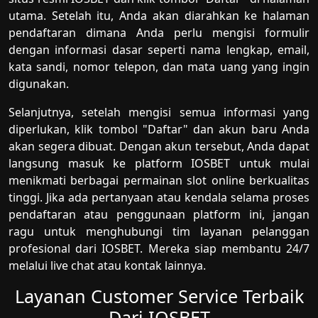
utama. Setelah itu, Anda akan diarahkan ke halaman
pendaftaran dimana Anda perlu mengisi formulir
dengan informasi dasar seperti nama lengkap, email,
kata sandi, nomor telepon, dan mata uang yang ingin
digunakan.
Selanjutnya, setelah mengisi semua informasi yang
diperlukan, klik tombol "Daftar" dan akun baru Anda
akan segera dibuat. Dengan akun tersebut, Anda dapat
langsung masuk ke platform IOSBET untuk mulai
menikmati berbagai permainan slot online berkualitas
tinggi. Jika ada pertanyaan atau kendala selama proses
pendaftaran atau penggunaan platform ini, jangan
ragu untuk menghubungi tim layanan pelanggan
profesional dari IOSBET. Mereka siap membantu 24/7
melalui live chat atau kontak lainnya.
Layanan Customer Service Terbaik
Dari IOSBET