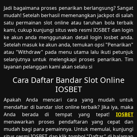
Jadi bagaimana proses penarikan berlangsung? Sangat
mudah! Setelah berhasil memenangkan jackpot di salah
satu permainan slot online atau taruhan bola terbaik
kami, cukup kunjungi situs web resmi IOSBET dan login
ke akun anda menggunakan detail login iosbet anda.
Setelah masuk ke akun anda, temukan opsi "Penarikan"
atau "Withdraw" pada menu utama lalu ikuti petunjuk
selanjutnya untuk melengkapi proses penarikan. Tim
layanan pelanggan kami akan selalu si
Cara Daftar Bandar Slot Online
IOSBET
Apakah Anda mencari cara yang mudah untuk
mendaftar di bandar slot online terbaik? Jika iya, maka
Anda berada di tempat yang tepat!
IOSBET
menawarkan proses pendaftaran yang cepat dan
mudah bagi para pemainnya. Untuk memulai, kunjungi
situs resmi IOSBET dan klik tombol "Daftar" di halaman