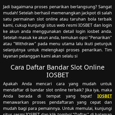
Jadi bagaimana proses penarikan berlangsung? Sangat
mudah! Setelah berhasil memenangkan jackpot di salah
satu permainan slot online atau taruhan bola terbaik
kami, cukup kunjungi situs web resmi IOSBET dan login
ke akun anda menggunakan detail login iosbet anda.
Setelah masuk ke akun anda, temukan opsi "Penarikan"
atau "Withdraw" pada menu utama lalu ikuti petunjuk
selanjutnya untuk melengkapi proses penarikan. Tim
layanan pelanggan kami akan selalu si
Cara Daftar Bandar Slot Online
IOSBET
Apakah Anda mencari cara yang mudah untuk
mendaftar di bandar slot online terbaik? Jika iya, maka
Anda berada di tempat yang tepat!
IOSBET
menawarkan proses pendaftaran yang cepat dan
mudah bagi para pemainnya. Untuk memulai, kunjungi
situs resmi IOSBET dan klik tombol "Daftar" di halaman