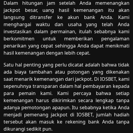
Dalam hitungan jam setelah Anda memenangkan
jackpot besar, uang hasil kemenangan itu akan
langsung ditransfer ke akun bank Anda. Kami
menghargai waktu dan usaha yang telah Anda
investasikan dalam permainan, itulah sebabnya kami
berkomitmen untuk memberikan pengalaman
penarikan yang cepat sehingga Anda dapat menikmati
hasil kemenangan dengan lebih cepat.
Satu hal penting yang perlu dicatat adalah bahwa tidak
ada biaya tambahan atau potongan yang dikenakan
saat menarik kemenangan dari jackpot. Di IOSBET, kami
sepenuhnya transparan dalam hal pembayaran kepada
para pemain kami. Kami percaya bahwa setiap
kemenangan harus dikirimkan secara lengkap tanpa
adanya pemotongan apapun. Itu sebabnya ketika Anda
menjadi pemenang jackpot di IOSBET, jumlah hadiah
tersebut akan masuk ke rekening bank Anda tanpa
dikurangi sedikit pun.