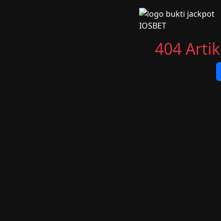
404 Arti