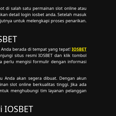
 di salah satu permainan slot online atau
an detail login iosbet anda. Setelah masuk
njutnya untuk melengkapi proses penarikan.
OSBET
a Anda berada di tempat yang tepat!
IOSBET
ungi situs resmi IOSBET dan klik tombol
a perlu mengisi formulir dengan informasi
aru Anda akan segera dibuat. Dengan akun
 slot online berkualitas tinggi. Jika ada
 untuk menghubungi tim layanan pelanggan
i IOSBET