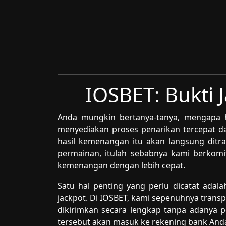
IOSBET: Bukti
Anda mungkin bertanya-tanya, mengapa
menyediakan proses penarikan tercepat dan
hasil kemenangan itu akan langsung ditr
permainan, itulah sebabnya kami berkom
kemenangan dengan lebih cepat.
Satu hal penting yang perlu dicatat ada
jackpot. Di IOSBET, kami sepenuhnya tran
dikirimkan secara lengkap tanpa adanya 
tersebut akan masuk ke rekening bank Anda