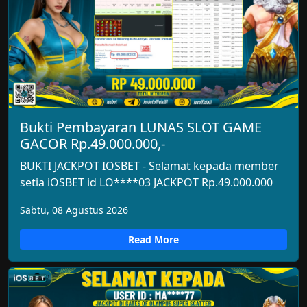
Bukti Pembayaran LUNAS SLOT GAME
GACOR Rp.49.000.000,-
BUKTI JACKPOT IOSBET - Selamat kepada member
setia iOSBET id LO****03 JACKPOT Rp.49.000.000
Sabtu, 08 Agustus 2026
Read More