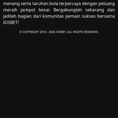
menang serta taruhan bola terpercaya dengan peluang
meraih jackpot besar. Bergabunglah sekarang dan
jadilah bagian dari komunitas pemain sukses bersama
IOSBET!
© COPYRIGHT 2014 - 2026 IOSBET. ALL RIGHTS RESERVED.